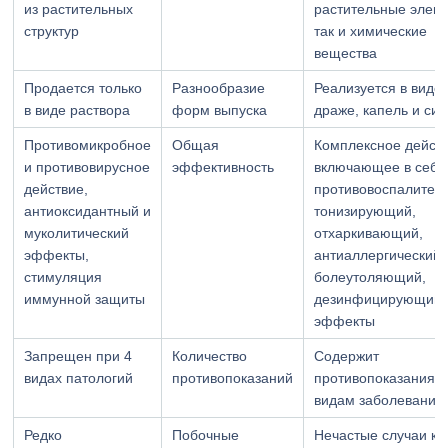
из растительных
растительные элем
структур
так и химические
вещества
Продается только
Разнообразие
Реализуется в виде
в виде раствора
форм выпуска
драже, капель и си
Противомикробное
Общая
Комплексное действ
и противовирусное
эффективность
включающее в себя
действие,
противовоспалител
антиоксидантный и
тонизирующий,
муколитический
отхаркивающий,
эффекты,
антиаллергический,
стимуляция
болеутоляющий,
иммунной защиты
дезинфицирующий
эффекты
Запрещен при 4
Количество
Содержит
видах патологий
противопоказаний
противопоказания к
видам заболеваний
Редко
Побочные
Нечастые случаи к