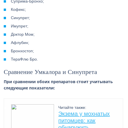
Суприма-Бронхо;
Кофекс;
Синупрет;
Имупрет;
Доктор Мом;
Афлубин;
Бронхостоп;
ТераФлю Бро.
Сравнение Умкалора и Синупрета
При сравнении обоих препаратов стоит учитывать
следующие показатели:
Читайте также:
Экзема у мохнатых
питомцев: как
обнаружить,