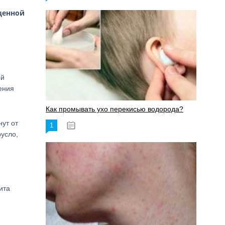
щенной
ой
ения
Как промывать ухо перекисью водорода?
ут от
1
08.03.2023
усло,
ита