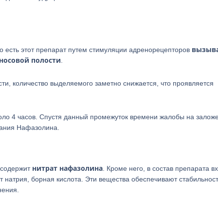
вызыв
то есть этот препарат путем стимуляции адренорецепторов
 носовой полости
.
ти, количество выделяемого заметно снижается, что проявляется
коло 4 часов. Спустя данный промежуток времени жалобы на залож
вания Нафазолина.
нитрат нафазолина
а содержит
. Кроме него, в состав препарата в
т натрия, борная кислота. Эти вещества обеспечивают стабильнос
нения.