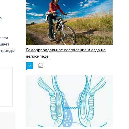
о
ееся
ышает
Геморрроидальное воспаление и езда на
 трижды
велосипеде
0
17.11.2023