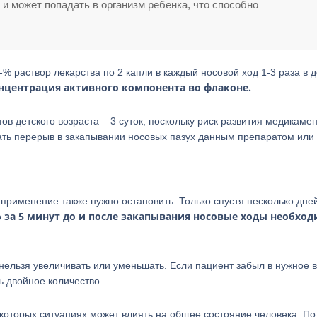
и может попадать в организм ребенка, что способно
% раствор лекарства по 2 капли в каждый носовой ход 1-3 раза в д
нцентрация активного компонента во флаконе.
ов детского возраста – 3 суток, поскольку риск развития медикаме
лать перерыв в закапывании носовых пазух данным препаратом или
 применение также нужно остановить. Только спустя несколько дне
за 5 минут до и после закапывания носовые ходы необхо
о
нельзя увеличивать или уменьшать. Если пациент забыл в нужное 
ь двойное количество.
екоторых ситуациях может влиять на общее состояние человека. По