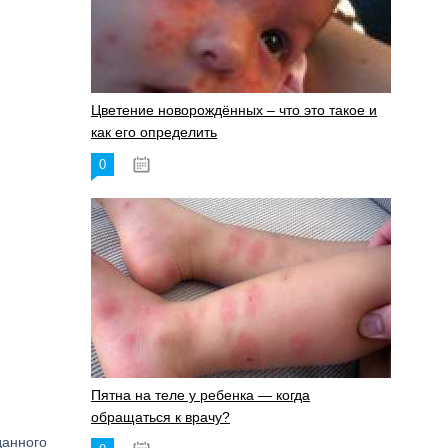
Цветение новорождённых – что это такое и
как его определить
0
19.06.2023
Пятна на теле у ребенка — когда
обращаться к врачу?
данного