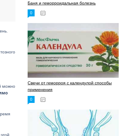
Баня и геморроидальная болезнь
0
17.11.2023
ень.
нтозного
Свечи от геморроя с календулой способы
й можно
применения
димо
0
17.11.2023
время
 этой