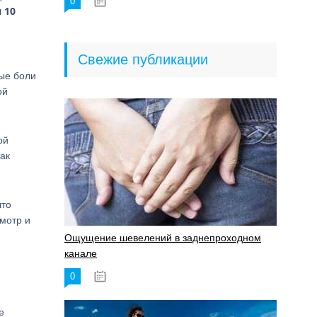
0
18.06.2023
 10
Свежие публикации
ые боли
ой
ой
ак
что
мотр и
Ощущение шевелений в заднепроходном
канале
0
17.11.2023
е