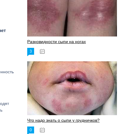
ает
Разновидности сыпи на ногах
3
17.06.2023
енность
ходят
ть
Что надо знать о сыпи у грудничков?
0
15.06.2023