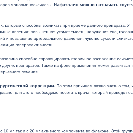
Нафазолин можно назначать спустя
иторов моноаминооксидазы.
, которые способны возникать при приеме данного препарата. У
льные явления: повышенная утомляемость, нарушения сна, головн
ий и повышение артериального давления, чувство сухости слизист
реакции гиперреактивности.
фазолина способно спровоцировать вторичное воспаление слизист
е других препаратов. Также на фоне применения может развиться т
серьезного лечения.
ирургической коррекции.
По этим причинам важно знать о том, 
вано, для этого необходимо посетить врача, который проведет ос
10 мг, так и с 20 мг активного компонента во флаконе. Этой групп