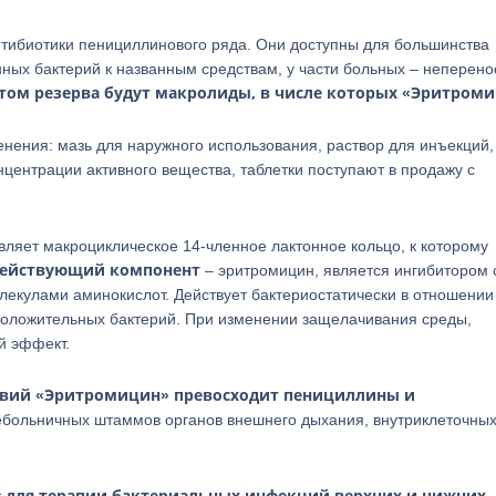
тибиотики пенициллинового ряда. Они доступны для большинства
нных бактерий к названным средствам, у части больных – неперен
том резерва будут макролиды, в числе которых «Эритром
нения: мазь для наружного использования, раствор для инъекций,
нцентрации активного вещества, таблетки поступают в продажу с
ляет макроциклическое 14-членное лактонное кольцо, к которому
ействующий компонент
– эритромицин, является ингибитором 
лекулами аминокислот. Действует бактериостатически в отношении
положительных бактерий. При изменении защелачивания среды,
й эффект.
ствий «Эритромицин» превосходит пенициллины и
ебольничных штаммов органов внешнего дыхания, внутриклеточны
для терапии бактериальных инфекций верхних и нижних