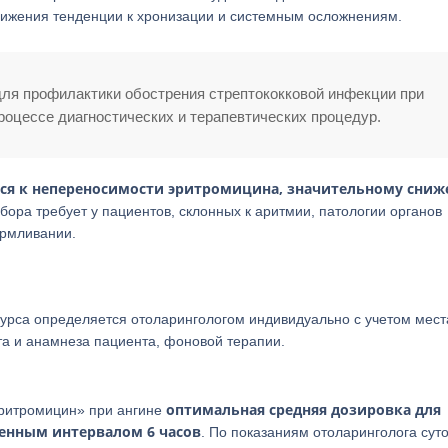
нижения тенденции к хронизации и системным осложнениям.
ля профилактики обострения стрептококковой инфекции при
роцессе диагностических и терапевтических процедур.
ся к непереносимости эритромицина, значительному сни
бора требует у пациентов, склонных к аритмии, патологии органов
армливании.
курса определяется отоларингологом индивидуально с учетом мест
та и анамнеза пациента, фоновой терапии.
оптимальная средняя дозировка для
Эритромицин» при ангине
еменным интервалом 6 часов
. По показаниям отоларинголога сут