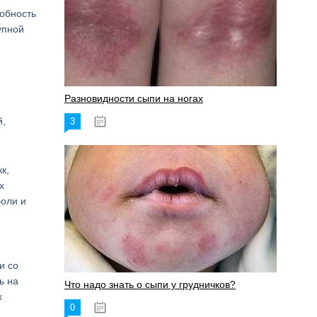
собность
упной
Разновидности сыпи на ногах
й,
3
17.06.2023
к,
х
боли и
зи со
ь на
Что надо знать о сыпи у грудничков?
х
0
15.06.2023