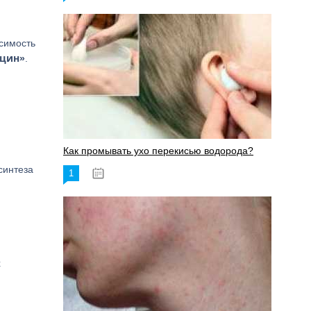
осимость
ицин»
.
Как промывать ухо перекисью водорода?
синтеза
1
08.03.2023
х