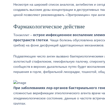
Несмотря на широкий список аналогов, антибиотик и сего
создавать высокие дозы концентрации в деструктивных тка
ценой позволяют рекомендовать «Эритромицин» при ангин
Фармакологическое действие
острое инфекционное воспаление элеме
Тонзиллит –
пространств глотки
. Чаще болезнь обусловлена агресс
грибов) на фоне дисфункций адаптационных механизмов.
Подавляющее число ангин вызвано бактериологическими а
золотистый стафилококк, гемофильную палочку, спирохету
сообществ в верхних дыхательных путях будет воспаление
першения в горле, фебрильной лихорадки, тошнотой, об
При заболеваниях лор-органов бактериального ген
сложностью верификации этиологического агента врачи ч
эпидемиологическое состояние, данные о частоте встреч
группах.