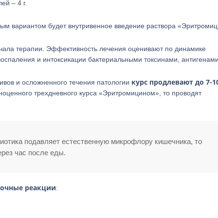
й – 4 г.
ым вариантом будет внутривенное введение раствора «Эритромиц
ачала терапии. Эффективность лечения оценивают по динамике
оспаления и интоксикации бактериальными токсинами, антигенами
курс продлевают до 7-1
ивов и осложненного течения патологии
ноценного трехдневного курса «Эритромицином», то проводят
биотика подавляет естественную микрофлору кишечника, то
рез час после еды.
бочные реакции
: