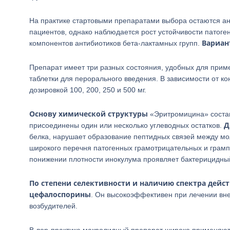
На практике стартовыми препаратами выбора остаются ан
пациентов, однако наблюдается рост устойчивости патоге
Вариан
компонентов антибиотиков бета-лактамных групп.
Препарат имеет три разных состояния, удобных для приме
таблетки для перорального введения. В зависимости от ко
дозировкой 100, 200, 250 и 500 мг.
Основу химической структуры
«Эритромицина» состав
Д
присоединены один или несколько углеводных остатков.
белка, нарушает образование пептидных связей между мо
широкого перечня патогенных грамотрицательных и грам
понижении плотности инокулума проявляет бактерицидны
По степени селективности и наличию спектра дей
цефалоспорины
. Он высокоэффективен при лечении вн
возбудителей.