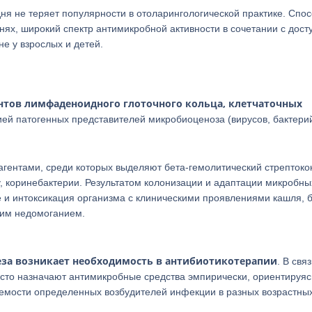
дня не теряет популярности в отоларингологической практике. Спо
нях, широкий спектр антимикробной активности в сочетании с дост
е у взрослых и детей.
нтов лимфаденоидного глоточного кольца, клетчаточных
ией патогенных представителей микробиоценоза (вирусов, бактери
гентами, среди которых выделяют бета-гемолитический стрептокок
, коринебактерии. Результатом колонизации и адаптации микробны
 и интоксикация организма с клиническими проявлениями кашля, 
щим недомоганием.
еза возникает необходимость в антибиотикотерапии
. В свя
асто назначают антимикробные средства эмпирически, ориентируяс
аемости определенных возбудителей инфекции в разных возрастны