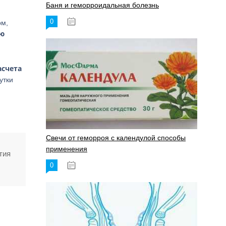
Баня и геморроидальная болезнь
0
17.11.2023
рм,
ую
асчета
утки
Свечи от геморроя с календулой способы
применения
тия
0
17.11.2023