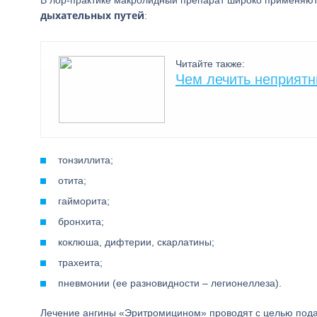
В лор-практике макролидный препарат широко применяю
дыхательных путей
:
Читайте также:
Чем лечить неприятн
тонзиллита;
отита;
гайморита;
бронхита;
коклюша, дифтерии, скарлатины;
трахеита;
пневмонии (ее разновидности – легионеллеза).
Лечение ангины «Эритромицином» проводят с целью подав