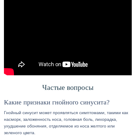
Частые вопросы
Какие признаки гнойного синусита?
Гнойный синусит может проявляться симптомами, такими как
насморк, заложенность носа, головная боль, лихорадка,
ухудшение обоняния, отделяемое из носа желтого или
зеленого цвета.