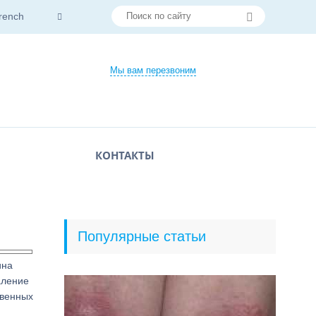
rench
Мы вам перезвоним
КОНТАКТЫ
Популярные статьи
ина
аление
твенных