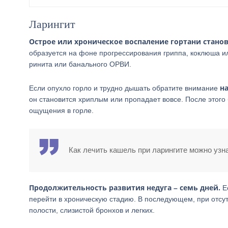
Ларингит
Острое или хроническое воспаление гортани стано
образуется на фоне прогрессирования гриппа, коклюша ил
ринита или банального ОРВИ.
н
Если опухло горло и трудно дышать обратите внимание
он становится хриплым или пропадает вовсе. После этог
ощущения в горле.
Как лечить кашель при ларингите можно узна
Продолжительность развития недуга – семь дней.
Ес
перейти в хроническую стадию. В последующем, при отсут
полости, слизистой бронхов и легких.