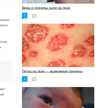
Виды и причины сыпи на лице
0
17.06.2023
рингит
трого
олос,
е
Пятна на теле — возможные причины
4
18.06.2023
жет
вой