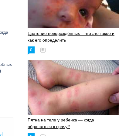
огда
Цветение новорождённых – что это такое и
как его определить
0
19.06.2023
небных
й
Пятна на теле у ребенка — когда
обращаться к врачу?
ы