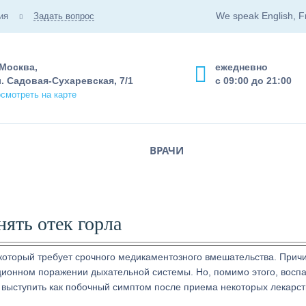
We speak English, F
ия
Задать вопрос
 Москва,
ежедневно
. Садовая-Сухаревская, 7/1
с 09:00 до 21:00
смотреть на карте
ВРАЧИ
нять отек горла
 который требует срочного медикаментозного вмешательства. Прич
ционном поражении дыхательной системы. Но, помимо этого, восп
и выступить как побочный симптом после приема некоторых лекарс