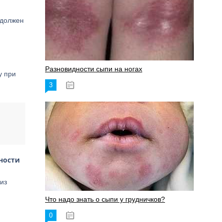
 должен
Разновидности сыпи на ногах
у при
3
17.06.2023
ности
из
Что надо знать о сыпи у грудничков?
0
15.06.2023