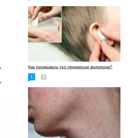
Как промывать ухо перекисью водорода?
я.
1
08.03.2023
е