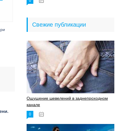
0
18.06.2023
Свежие публикации
при
Ощущение шевелений в заднепроходном
канале
ени.
0
17.11.2023