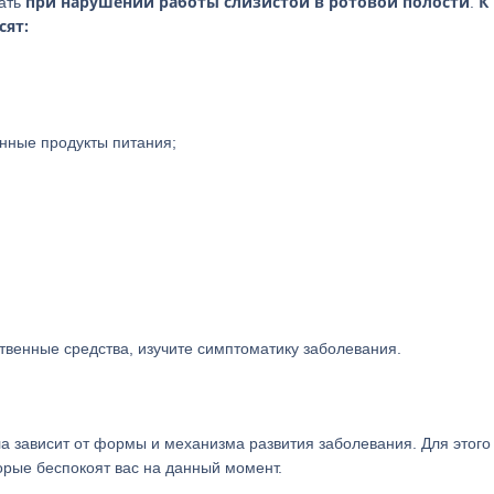
при нарушении работы слизистой в ротовой полости
К
тать
.
сят:
нные продукты питания;
твенные средства, изучите симптоматику заболевания.
а зависит от формы и механизма развития заболевания. Для этого
торые беспокоят вас на данный момент.