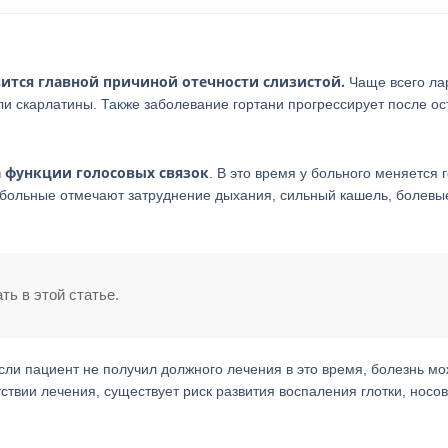
вится главной причиной отечности слизистой.
Чаще всего ла
и скарлатины. Также заболевание гортани прогрессирует после ос
а функции голосовых связок
. В это время у больного меняется г
о больные отмечают затруднение дыхания, сильный кашель, болевы
ть в этой статье.
ли пациент не получил должного лечения в это время, болезнь мо
ствии лечения, существует риск развития воспаления глотки, носо