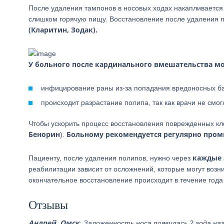
После удаления тампонов в носовых ходах накапливается 
слишком горячую пищу. Восстановление после удаления п
(Кларитин, Зодак).
У больного после кардинального вмешательства м
инфицирование раны из-за попадания вредоносных ба
происходит разрастание полипа, так как врачи не смо
Чтобы ускорить процесс восстановления поврежденных к
Бенорин
Больному рекомендуется регулярно про
).
каждые 
Пациенту, после удаления полипов, нужно через
реабилитации зависит от осложнений, которые могут возн
окончательное восстановление происходит в течение года
Отзывы
Андрей, Омск
: Заложенность носа появилась 2 года на