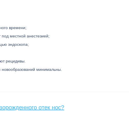
ного времени;
т под местной анестезией;
щью эндоскопа;
ают рецидивы.
ия новообразований минимальны.
оворожденного отек нос?