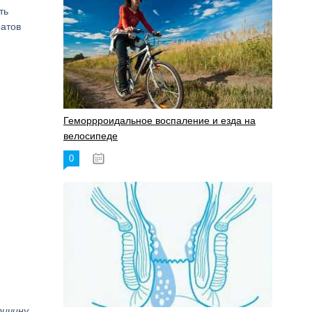
ть
ратов
Геморрроидальное воспаление и езда на
велосипеде
0
17.11.2023
ричину