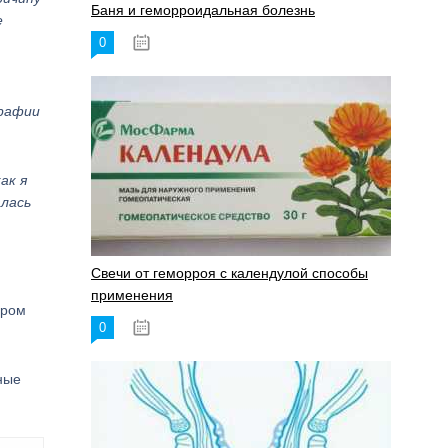
Баня и геморроидальная болезнь
е
0
17.11.2023
графии
ак я
алась
Свечи от геморроя с календулой способы
применения
ером
0
17.11.2023
ные