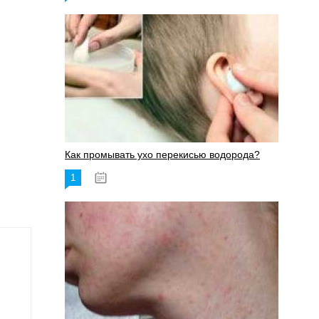
Как промывать ухо перекисью водорода?
1
08.03.2023