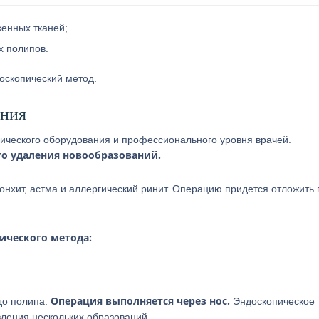
женных тканей;
х полипов.
оскопический метод.
ения
пического оборудования и профессионального уровня врачей.
го удаления новообразований.
нхит, астма и аллергический ринит. Операцию придется отложить 
ического метода:
Операция выполняется через нос.
до полипа.
Эндоскопическое
вления нескольких образований.