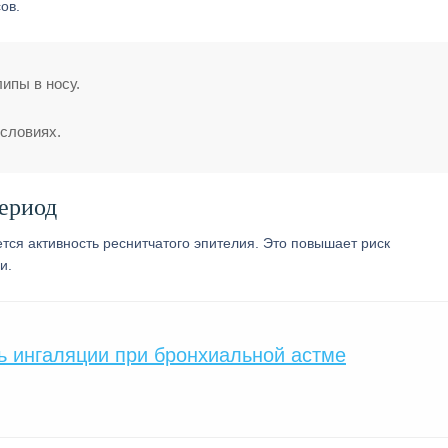
ов.
ипы в носу.
словиях.
ериод
ся активность реснитчатого эпителия. Это повышает риск
и.
ь ингаляции при бронхиальной астме