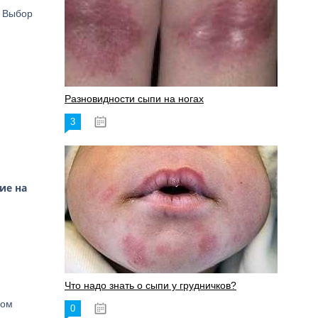
. Выбор
Разновидности сыпи на ногах
3
17.06.2023
ие на
Что надо знать о сыпи у грудничков?
ном
0
15.06.2023