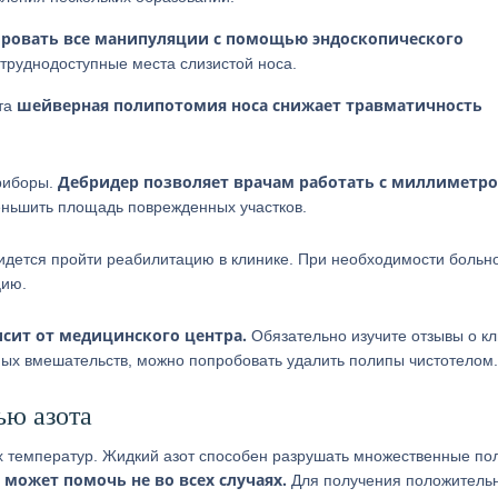
ровать все манипуляции с помощью эндоскопического
труднодоступные места слизистой носа.
шейверная полипотомия носа снижает травматичность
та
Дебридер позволяет врачам работать с миллиметр
приборы.
ньшить площадь поврежденных участков.
идется пройти реабилитацию в клинике. При необходимости больн
цию.
сит от медицинского центра.
Обязательно изучите отзывы о к
ивных вмешательств, можно попробовать удалить полипы чистотелом.
ью азота
их температур. Жидкий азот способен разрушать множественные по
может помочь не во всех случаях.
Для получения положитель