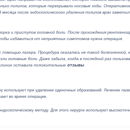
олько полипов, которые перекрывали носовые ходы. Оперативно
 месяца после эндоскопического удаления полипов врач заметил
морка и приступов головной боли. После прохождения рентгено
 Чтобы избавиться от неприятных симптомов нужна операция.
 помощью лазера. Процедура оказалась не такой болезненной, к
зли головные боли. Даже забыла, когда в последний раз пользов
отзывы
х клиник оставила положительные
.
ру используют при удалении одиночных образований. Лечение лаз
чает во время операции.
эндоскопическому методу. Для этого хирурги используют высокоточ