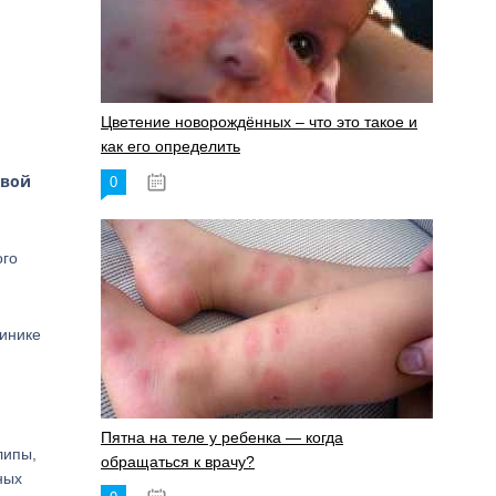
Цветение новорождённых – что это такое и
как его определить
овой
0
19.06.2023
ого
линике
Пятна на теле у ребенка — когда
липы,
обращаться к врачу?
ных