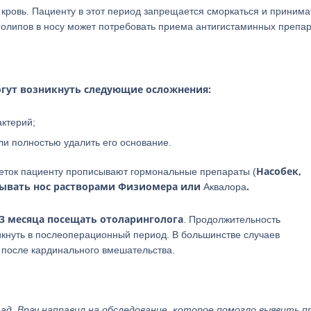
кровь. Пациенту в этот период запрещается сморкаться и принима
олипов в носу может потребовать приема антигистаминных препа
огут возникнуть следующие осложнения:
ктерий;
гли полностью удалить его основание.
Насобек,
леток пациенту прописывают гормональные препараты (
мывать нос растворами Физиомера или
.
Аквалора
3 месяца посещать отоларинголога
. Продолжительность
икнуть в послеоперационный период. В большинстве случаев
 после кардинального вмешательства.
зад. Врач направил на обследование, которое помогло выявить п