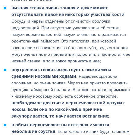
нижняя стенка очень тонкая и даже может
отсутствовать вовсе на некоторых участках кости
.
Сосуды и нервы отделены от слизистой оболочки
надкостницей. При отсутствии участков нижней стенки
пазухи верхнечелюстной пазухи очень часто развивается
одонтогенный гайморит. Это патология, при которой
воспаление возникает из-за больного зуба, ведь его корни
могут очень плотно прилегать к полости и, в частности, к ее
нижней стенке, а то и вовсе проникать в нее;
внутренняя стенка соседствует с нижними и
средними носовыми ходами
. Разделяющая зона
сплошная, но очень тонкая. Через нее принято проводить
пункцию гайморовой полости. В стенке, которая примыкает
к нижнему носовому ходу, есть особенное отверстие,
необходимое для связи верхнечелюстной пазухи с
носом. Если оно по какой-либо причине
закупоривается, то начинается воспаление;
в обеих верхнечелюстных отсеках имеются
небольшие соустья
. Если какое-то из них будет слишком