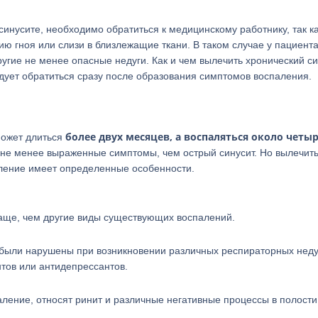
синусите, необходимо обратиться к медицинскому работнику, так к
ию гноя или слизи в близлежащие ткани. В таком случае у пациент
ругие не менее опасные недуги. Как и чем вылечить хронический с
дует обратиться сразу после образования симптомов воспаления.
более двух месяцев, а воспаляться около четыр
может длиться
 не менее выраженные симптомы, чем острый синусит. Но вылечит
аление имеет определенные особенности.
чаще, чем другие виды существующих воспалений.
 были нарушены при возникновении различных респираторных неду
тов или антидепрессантов.
аление, относят ринит и различные негативные процессы в полости