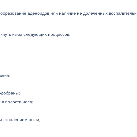
 образование аденоидов или наличие не долеченных воспалитель
икнуть из-за следующих процессов:
ания;
одобраны;
 в полости носа;
м скоплением пыли;