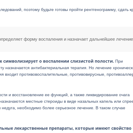
ледований, поэтому будьте готовы пройти рентгенограмму, сдать к
 определяет форму воспаления и назначает дальнейшее лечение
х символизирует о воспалении слизистой полости.
При
у назначается антибактериальная терапия. Но лечение хроническ
ния входит противовоспалительные, противовирусные, противоалле
сти и восстановление ее функций, а также ликвидирование очага
назначаются местные стероиды в виде назальных капель или спрее
 недуга, необходимо более серьезное лечение. В таком случае
альные лекарственные препараты, которые имеют свойство