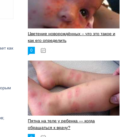
Цветение новорождённых – что это такое и
как его определить
ет как
0
19.06.2023
оторым
в;
Пятна на теле у ребенка — когда
обращаться к врачу?