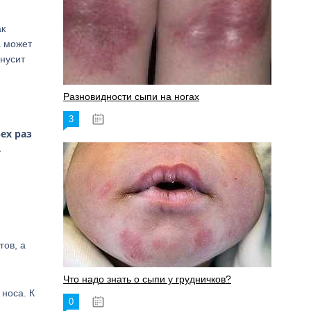
ак
а может
инусит
Разновидности сыпи на ногах
3
17.06.2023
ех раз
ь
гов, а
Что надо знать о сыпи у грудничков?
 носа. К
0
15.06.2023