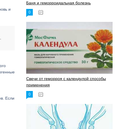
Баня и геморроидальная болезнь
ровь и
0
17.11.2023
.
ого
ргенные
Свечи от геморроя с календулой способы
применения
0
17.11.2023
в. Если