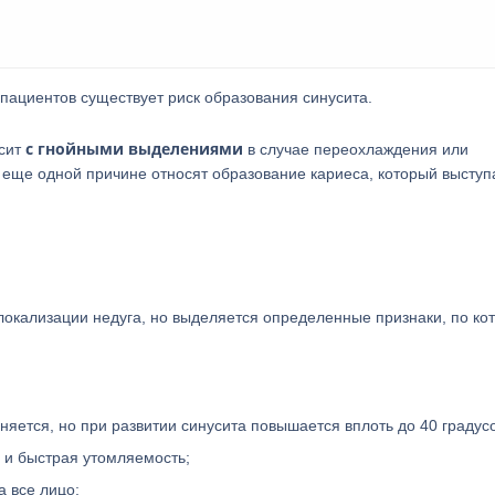
 пациентов существует риск образования синусита.
с гнойными выделениями
усит
в случае переохлаждения или
еще одной причине относят образование кариеса, который выступа
 локализации недуга, но выделяется определенные признаки, по к
яется, но при развитии синусита повышается вплоть до 40 градусо
 и быстрая утомляемость;
а все лицо;