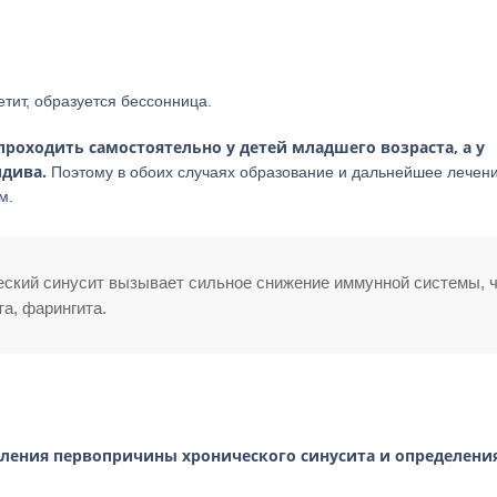
тит, образуется бессонница.
проходить самостоятельно у детей младшего возраста, а у
идива.
Поэтому в обоих случаях образование и дальнейшее лечен
м.
еский синусит вызывает сильное снижение иммунной системы, 
а, фарингита.
вления первопричины хронического синусита и определени