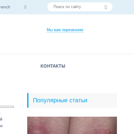
rench
Мы вам перезвоним
КОНТАКТЫ
Популярные статьи
.
ой
ых