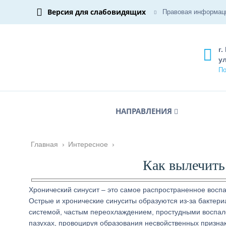
Версия для слабовидящих
Правовая информац
г.
ул
По
НАПРАВЛЕНИЯ
Главная
›
Интересное
›
Как вылечить
Хронический синусит – это самое распространенное воспа
Острые и хронические синуситы образуются из-за бактер
системой, частым переохлаждением, простудными воспале
пазухах, провоцируя образования несвойственных признак