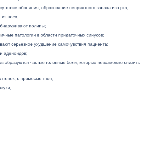
утствие обоняния, образование неприятного запаха изо рта;
 из носа;
 обнаруживают полипы;
личные патологии в области придаточных синусов;
вают серьезное ухудшение самочувствия пациента;
и аденоидов;
ов образуются частые головные боли, которые невозможно снизить
ттенок, с примесью гноя;
зухи;