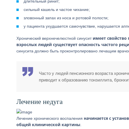
длительный ринит;
сильный кашель и частое чихание;
зловонный запах из носа и ротовой полости;
у пациента ухудшается самочувствие, нарушается аппе
имеет свойство 
Хронический верхнечелюстной синусит
взрослых людей существует опасность частого рец
синусита должно быть проконтролировано лечащим врачо
Часто у людей пенсионного возраста хронич
приводит к образованию тонзиллита, бронхит
Лечение недуга
начинается с устано
Лечение хронического воспаления
общей клинической картины
.