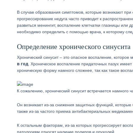
В случае образования симптомов, которые возникают при 
прогрессирование недуга часто приводит к распространен
развиться менингит, воспаление клетчатки глазницы или д
необходимо определить с помощью врача, к которому сле
Определение хронического синусита
Хронический синусит – это опасное воспаление, которое 
в год
. Хроническое воспаление придаточных пазух имеет
хроническую форму намного сложнее, так как такое восп
К сожалению, хронический синусит встречается намного 
Он возникает из-за снижения защитных функций, которые
также из-за частого приема антибактериальных медикамен
К остальным факторам, из-за которых прогрессирует восп
патологиям относят наличие полипов и опухолей.