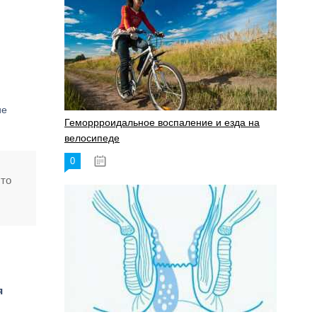
ие
Геморрроидальное воспаление и езда на
велосипеде
0
17.11.2023
что
я