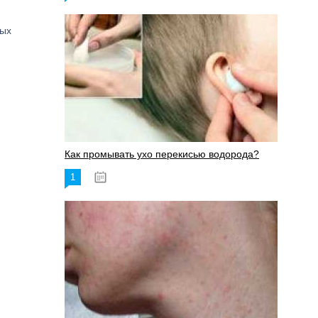
ных
Как промывать ухо перекисью водорода?
1
08.03.2023