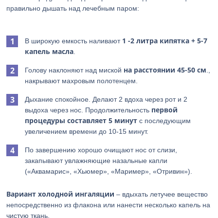
правильно дышать над лечебным паром:
1 -2 литра кипятка + 5-7
В широкую емкость наливают
капель масла
.
на расстоянии 45-50 см
Голову наклоняют над миской
.,
накрывают махровым полотенцем.
Дыхание спокойное. Делают 2 вдоха через рот и 2
первой
выдоха через нос. Продолжительность
процедуры составляет 5 минут
с последующим
увеличением времени до 10-15 минут.
По завершению хорошо очищают нос от слизи,
закапывают увлажняющие назальные капли
(«Аквамарис», «Хьюмер», «Маример», «Отривин»).
Вариант холодной ингаляции
– вдыхать летучее вещество
непосредственно из флакона или нанести несколько капель на
чистую ткань.