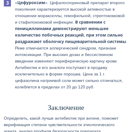
Цефуроксим
«
». Цефалоспориновый препарат второго
поколения характеризуется высокой активностью в
отношении моракселлы, гемофильной, стрептококковой
В сравнении с
и стафилококковой инфекции.
пенициллинами демонстрируют меньшее
количество побочных реакций, при этом сильно
раздражают оболочку пищеварительной системы
.
Реже отмечается аллергический синдром, признаки
интоксикации. При высоких дозах и бессистемном
введении изменяют периферическую картину крови.
Антибиотик и его аналоги поступают в продажу
исключительно в форме порошка. Цена за 1 г.
цефазолина натриевой соли может сильно отличаться,
колеблется в пределах от 20 до 120 руб.
Заключение
Определить, какой лучше антибиотик при ангине, поможет
верификация степени чувствительности этиологического
агента, анализ профиля безопасности препарата,