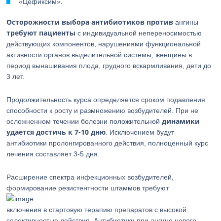
«Цефиксим».
Осторожности выбора антибиотиков против
ангины
требуют пациенты
с индивидуальной непереносимостью
действующих компонентов, нарушениями функциональной
активности органов выделительной системы, женщины в
период вынашивания плода, грудного вскармливания, дети до
3 лет.
Продолжительность курса определяется сроком подавления
способности к росту и размножению возбудителей. При не
динамики
осложненном течении болезни положительной
удается достичь к 7-10 дню
. Исключением будут
антибиотики пролонгированного действия, полноценный курс
лечения составляет 3-5 дня.
Расширение спектра инфекционных возбудителей,
формирование резистентности штаммов требуют
включения в стартовую терапию препаратов с высокой
селективностью действия. Антибиотики при ангине нового