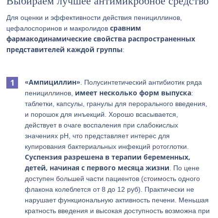
Выбираем лучшее антимикробное средство
Для оценки и эффективности действия пенициллинов,
сравним
цефалоспоринов и макролидов
фармакодинамические свойства распространенных
представителей каждой группы
:
«Ампициллин»
. Полусинтетический антибиотик ряда
имеет несколько форм выпуска
пенициллинов,
:
таблетки, капсулы, гранулы для перорального введения,
и порошок для инъекций. Хорошо всасывается,
действует в очаге воспаления при слабокислых
значениях рН, что представляет интерес для
купирования бактериальных инфекций ротоглотки.
Суспензия разрешена в терапии беременных,
детей, начиная с первого месяца жизни
. По цене
доступен большей части пациентов (стоимость одного
флакона колеблется от 8 до 12 руб). Практически не
нарушает функциональную активность печени. Меньшая
кратность введения и высокая доступность возможна при