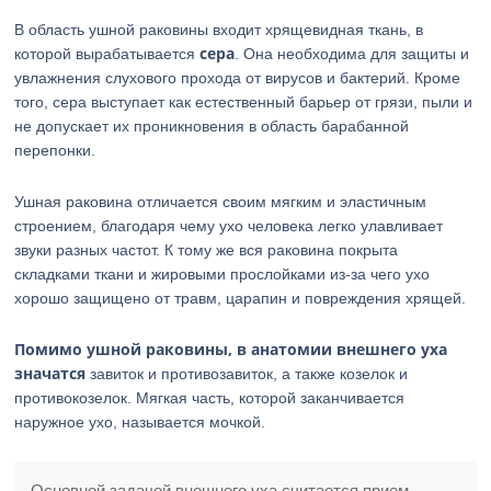
В область ушной раковины входит хрящевидная ткань, в
сера
которой вырабатывается
. Она необходима для защиты и
увлажнения слухового прохода от вирусов и бактерий. Кроме
того, сера выступает как естественный барьер от грязи, пыли и
не допускает их проникновения в область барабанной
перепонки.
Ушная раковина отличается своим мягким и эластичным
строением, благодаря чему ухо человека легко улавливает
звуки разных частот. К тому же вся раковина покрыта
складками ткани и жировыми прослойками из-за чего ухо
хорошо защищено от травм, царапин и повреждения хрящей.
Помимо ушной раковины, в анатомии внешнего уха
значатся
завиток и противозавиток, а также козелок и
противокозелок. Мягкая часть, которой заканчивается
наружное ухо, называется мочкой.
Основной задачей внешнего уха считается прием