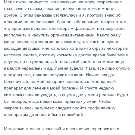
Меня очень поймут те, кого замучил насморк, покраснение
глаз, вечные слезы, чихание, шелушение кожи и многое
другое. С этим однажды столкнулась и я, поэтому знаю об
аллергии не понаслышке. Данное заболевание говорит о том,
что организм ослабел к некоторым факторам, поэтому стоит
восполнить и насытить организм витаминами. Как-то раз у
меня началась аллергия на косметику, так как я не супер
молодая девушка, мне хотелось хоть как-то скрыть некоторые
несовершенства, поэтому косметика долгое время была моим
другом, но я купила новый тональный крем, и на моем лице
начался нереальный ад. У меня зудели глаза, все лицо опухло
и покраснело, начала шелушиться кожа. Начальник дал
больничный, но мой напарник посоветовал мне данный
препарат для лечения моей болезни. И спустя неделю
симптомы начали уходить, а спустя две у меня реально будто
бы переродилась новая кожа, прям как у змей. Чтобы
закрепить весь результат, следует пройти профилактику
препаратом до конца и быть спокойной.
Медикамент очень классный и с легкостью переносится и