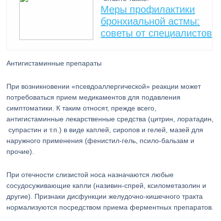
Меры профилактики
бронхиальной астмы:
советы от специалистов
Антигистаминные препараты
При возникновении «псевдоаллергической» реакции может
потребоваться прием медикаментов для подавления
симптоматики. К таким относят, прежде всего,
антигистаминные лекарственные средства (цитрин, лоратадин,
супрастин и т.п.) в виде каплей, сиропов и гелей, мазей для
наружного применения (фенистил-гель, псило-бальзам и
прочие).
При отечности слизистой носа назначаются любые
сосудосуживающие капли (називин-спрей, ксилометазолин и
другие). Признаки дисфункции желудочно-кишечного тракта
нормализуются посредством приема ферментных препаратов.