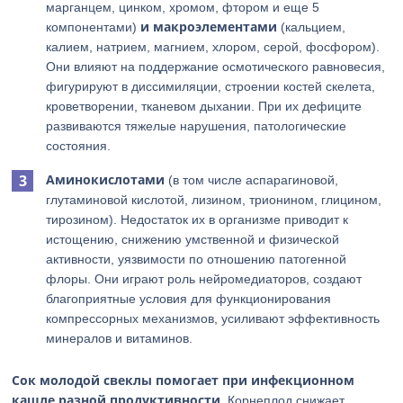
марганцем, цинком, хромом, фтором и еще 5
и макроэлементами
компонентами)
(кальцием,
калием, натрием, магнием, хлором, серой, фосфором).
Они влияют на поддержание осмотического равновесия,
фигурируют в диссимиляции, строении костей скелета,
кроветворении, тканевом дыхании. При их дефиците
развиваются тяжелые нарушения, патологические
состояния.
Аминокислотами
(в том числе аспарагиновой,
глутаминовой кислотой, лизином, трионином, глицином,
тирозином). Недостаток их в организме приводит к
истощению, снижению умственной и физической
активности, уязвимости по отношению патогенной
флоры. Они играют роль нейромедиаторов, создают
благоприятные условия для функционирования
компрессорных механизмов, усиливают эффективность
минералов и витаминов.
Сок молодой свеклы помогает при инфекционном
кашле разной продуктивности
. Корнеплод снижает