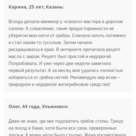
Карина, 25 лет, Казань:
Всегда делала маникюр у «своего» мастера в дорогом
салоне. К сожалению, такие предосторожности не
уберегли мои ногти от грибка. Сначала ноготь потемнел
и стал каким-то тусклым. Затем начали
раскрашиваться края. В интернете прочитала рецепт
масла с аиром. Рецепт был простой и недорогой.
Попробовала. И уже через две недели заметила
первый результат. А за месяц мне удалось полностью
избавиться от грибка ногтей. Рекомендую аир всем –
природное и недорогое антигрибковое средство!
Олег, 44 года, Ульяновск:
Даже не знаю, где мог подхватить грибок стопы. Грешу
на поход в баню, хотя были все свои, проверенные
друзья. К врачу идти было стыдно. Жена посоветовала