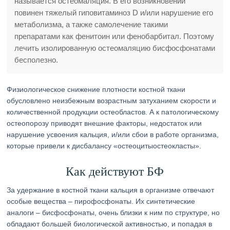
называется остеомаляция. В его возникновении
повинен тяжелый гиповитаминоз D и/или нарушение его
метаболизма, а также самолечение такими
препаратами как фенитоин или фенобарбитал. Поэтому
лечить изолированную остеомаляцию бисфосфонатами
бесполезно.
Физиологическое снижение плотности костной ткани
обусловлено неизбежным возрастным затуханием скорости и
количественной продукции остеобластов. А к патологическому
остеопорозу приводят внешние факторы, недостаток или
нарушение усвоения кальция, и/или сбои в работе организма,
которые привели к дисбалансу «остеоцитыостеокласты».
Как действуют БФ
За удержание в костной ткани кальция в организме отвечают
особые вещества – пирофосфонаты. Их синтетические
аналоги – бисфосфонаты, очень близки к ним по структуре, но
обладают большей биологической активностью, и попадая в