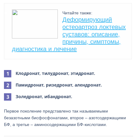
Читайте также:
Деформирующий
остеоартроз локтевых
суставов: описание,
причины, симптомы,
диагностика и лечение
Клодронат, тилудронат, этидронат.
Памидронат, ризедронат, алендронат.
Золедронат, ибандронат.
Первое поколение представлено так называемыми
безазотными бисфосфонатами, второе – азотсодержащими
БФ, а третье – аминосодержащими БФ-кислотами.