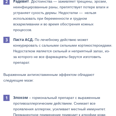
Радевит
. Достоинства — заживляет трещины, эрозии,
неинфицированные раны, препятствует потере влаги и
устраняет сухость дермы. Недостатки — нельзя
использовать при беременности и грудном
вскармливании и во время обострения кожных
процессов.
Паста АСД.
По лечебному действию может
конкурировать с сальными сильными кортикостероидами.
Недостатком является сильный и неприятный запах, из-
за которого не все фармацевты берутся изготовить
препарат.
Выраженным антигистаминным эффектом обладают
следующие мази:
Элоком
– гормональный препарат с выраженным
противоаллергическим действием. Снимает все
проявления аллергии, усиливает местный иммунитет.
Перманентное применение приводит к атрофии кожи,