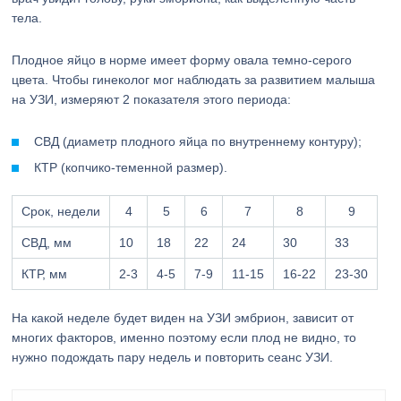
тела.
Плодное яйцо в норме имеет форму овала темно-серого
цвета. Чтобы гинеколог мог наблюдать за развитием малыша
на УЗИ, измеряют 2 показателя этого периода:
СВД (диаметр плодного яйца по внутреннему контуру);
КТР (копчико-теменной размер).
Срок, недели
4
5
6
7
8
9
СВД, мм
10
18
22
24
30
33
КТР, мм
2-3
4-5
7-9
11-15
16-22
23-30
На какой неделе будет виден на УЗИ эмбрион, зависит от
многих факторов, именно поэтому если плод не видно, то
нужно подождать пару недель и повторить сеанс УЗИ.