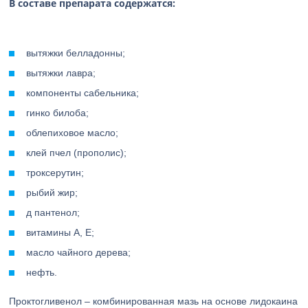
В составе препарата содержатся:
вытяжки белладонны;
вытяжки лавра;
компоненты сабельника;
гинко билоба;
облепиховое масло;
клей пчел (прополис);
троксерутин;
рыбий жир;
д пантенол;
витамины А, Е;
масло чайного дерева;
нефть.
Проктогливенол – комбинированная мазь на основе лидокаина