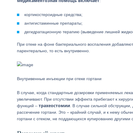
Медикаментозная помощь включает
:
кортикостероидные средства;
антигистаминные препараты;
дегидратационную терапию (выведение лишней жидкос
При отеке на фоне бактериального воспаления добавляют
парентерально, то есть внутривенно.
Внутривенные инъекции при отеке гортани
В случае, когда стандартные дозировки применяемых лека
увеличивают. При отсутствии эффекта прибегают к хирур
трахеостомии
функций –
. В случае сильной обструкци
рассечение гортани. Это – крайний случай, и к нему об
гортани с отеком, не поддающихся купированию другими 