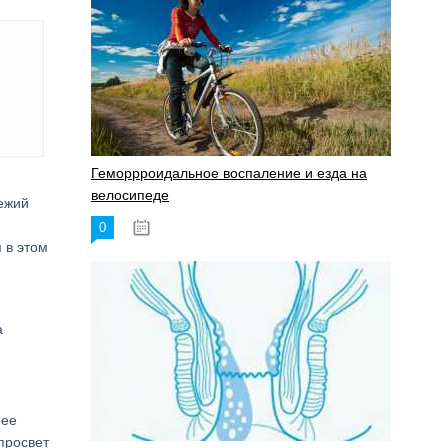
Геморрроидальное воспаление и езда на
велосипеде
вежий
0
17.11.2023
 в этом
а
рее
 просвет