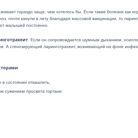
никает гораздо чаще, чем хотелось бы. Если такие болезни как кор
оз, почти канули в лету благодаря массовой вакцинации, то ларинг
уют малышей постоянно.
инготрахеит
. Если он сопровождается шумным дыханием, осипл
им. А стенозирующий ларинготрахеит, возникающий на фоне инфек
кторами
:
 в состоянии откашлять;
м сужением просвета гортани.