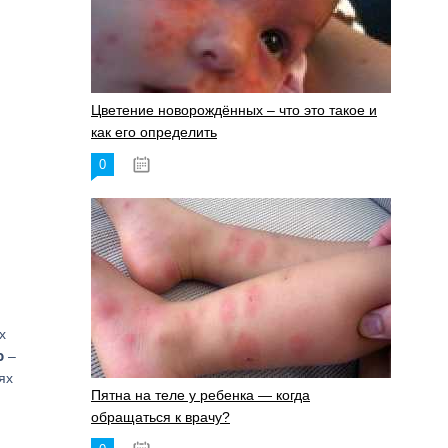
Цветение новорождённых – что это такое и
как его определить
0
19.06.2023
х
ю
–
ях
Пятна на теле у ребенка — когда
обращаться к врачу?