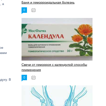
Баня и геморроидальная болезнь
, а
0
17.11.2023
ое
вами
Свечи от геморроя с календулой способы
применения
0
17.11.2023
духу. В