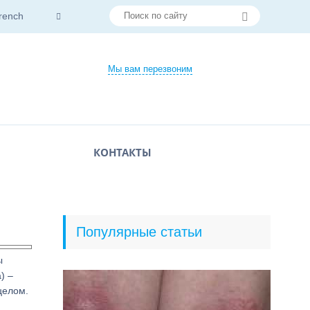
rench
Мы вам перезвоним
КОНТАКТЫ
Популярные статьи
ы
) –
целом.