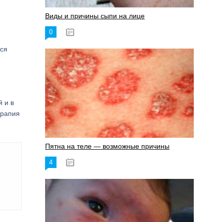
Виды и причины сыпи на лице
0
17.06.2023
тся
 и в
ерапия
Пятна на теле — возможные причины
4
18.06.2023