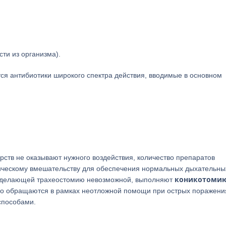
ти из организма).
ся антибиотики широкого спектра действия, вводимые в основном
рств не оказывают нужного воздействия, количество препаратов
гическому вмешательству для обеспечения нормальных дыхательны
коникотоми
и, делающей трахеостомию невозможной, выполняют
ычно обращаются в рамках неотложной помощи при острых поражени
способами.