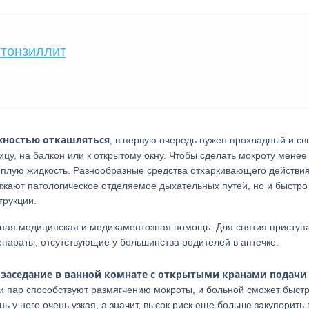
 тонзиллит
жностью откашляться
, в первую очередь нужен прохладный и с
ицу, на балкон или к открытому окну. Чтобы сделать мокроту менее
еплую жидкость. Разнообразные средства отхаркивающего действия
жижают патологическое отделяемое дыхательных путей, но и быстро
трукции.
чная медицинская и медикаментозная помощь. Для снятия приступ
параты, отсутствующие у большинства родителей в аптечке.
заседание в ванной комнате с открытыми кранами подачи
х и пар способствуют размягчению мокроты, и больной сможет быст
ь у него очень узкая, а значит, высок риск еще больше закупорить