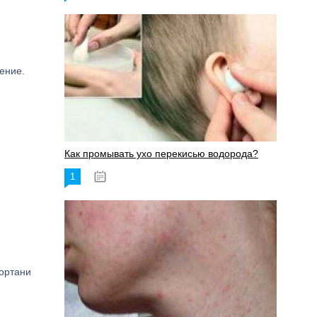
ение.
Как промывать ухо перекисью водорода?
1
08.03.2023
гортани