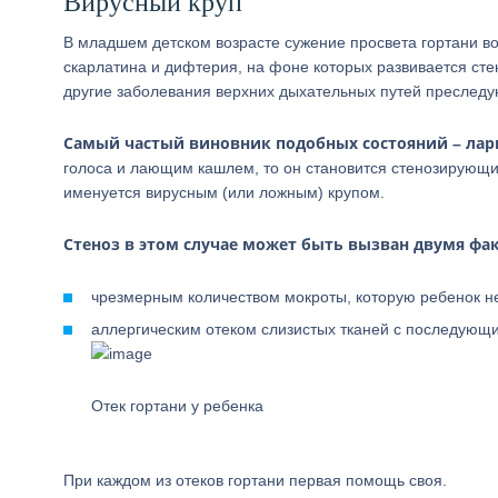
Вирусный круп
В младшем детском возрасте сужение просвета гортани воз
скарлатина и дифтерия, на фоне которых развивается стен
другие заболевания верхних дыхательных путей преслед
Самый частый виновник подобных состояний – лар
голоса и лающим кашлем, то он становится стенозирующ
именуется вирусным (или ложным) крупом.
Стеноз в этом случае может быть вызван двумя фа
чрезмерным количеством мокроты, которую ребенок не
аллергическим отеком слизистых тканей с последующи
Отек гортани у ребенка
При каждом из отеков гортани первая помощь своя.