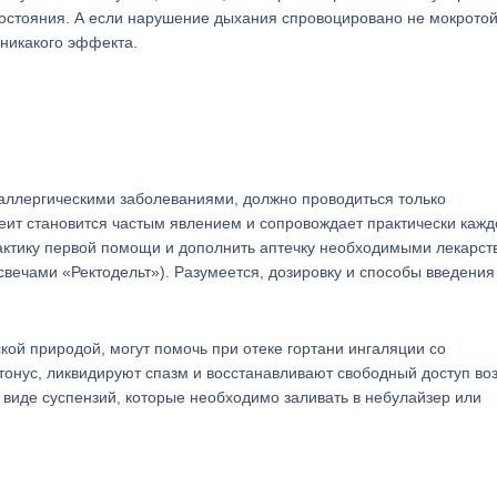
остояния. А если нарушение дыхания спровоцировано не мокротой
никакого эффекта.
 аллергическими заболеваниями, должно проводиться только
ит становится частым явлением и сопровождает практически кажд
актику первой помощи и дополнить аптечку необходимыми лекарст
вечами «Ректодельт»). Разумеется, дозировку и способы введения
кой природой, могут помочь при отеке гортани ингаляции со
нус, ликвидируют спазм и восстанавливают свободный доступ воз
виде суспензий, которые необходимо заливать в небулайзер или