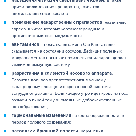
, а также
прием разжижающих препаратов, таких как
ацетилсалициловая кислота;
применение лекарственных препаратов
, назальных
спреев, в числе которых кортикостероидные и
противогистаминные медикаменты;
авитаминоз
– нехватка витамина С и К негативно
сказывается на состоянии сосудов. Дефицит полезных
макроэлементов повышает ломкость капилляров, делает
уязвимой иммунную систему;
разрастания в слизистой носового аппарата
.
Развития полипов препятствует оптимальному
кислородному насыщению кровеносной системы,
затрудняет дыхание. Если каждое утро идет кровь из носа,
возможно виной тому аномальные доброкачественные
новообразования;
гормональные изменения
на фоне беременности, в
период полового созревания;
патологии брюшной полости
, нарушения