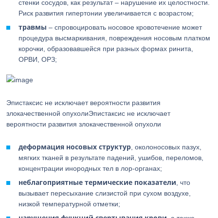
стенки сосудов, как результат – нарушение их целостности.
Риск развития гипертонии увеличивается с возрастом;
травмы
– спровоцировать носовое кровотечение может
процедура высмаркивания, повреждения носовым платком
корочки, образовавшейся при разных формах ринита,
ОРВИ, ОРЗ;
Эпистаксис не исключает вероятности развития
злокачественной опухолиЭпистаксис не исключает
вероятности развития злокачественной опухоли
деформация носовых структур
, околоносовых пазух,
мягких тканей в результате падений, ушибов, переломов,
концентрации инородных тел в лор-органах;
неблагоприятные термические показатели
, что
вызывает пересыхание слизистой при сухом воздухе,
низкой температурной отметки;
нарушения функций свертывания крови