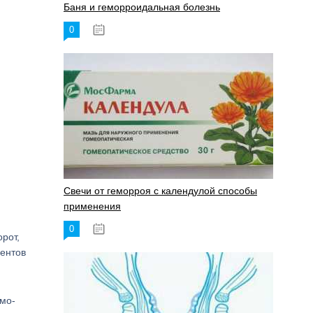
Баня и геморроидальная болезнь
0
17.11.2023
Свечи от геморроя с календулой способы
применения
0
17.11.2023
рот,
центов
мо-