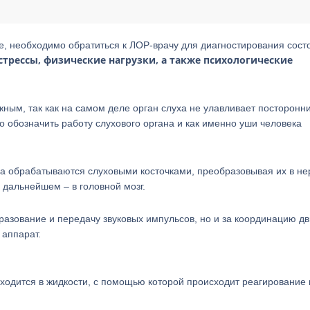
хе, необходимо обратиться к ЛОР-врачу для диагностирования сост
стрессы, физические нагрузки, а также психологические
жным, так как на самом деле орган слуха не улавливает посторонн
но обозначить работу слухового органа и как именно уши человека
уха обрабатываются слуховыми косточками, преобразовывая их в н
 дальнейшем – в головной мозг.
бразование и передачу звуковых импульсов, но и за координацию д
 аппарат.
аходится в жидкости, с помощью которой происходит реагирование 