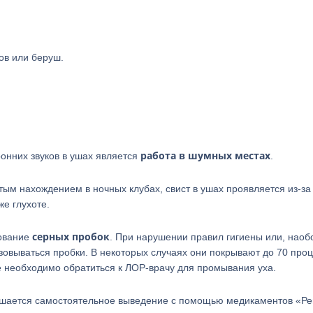
ов или беруш.
работа в шумных местах
онних звуков в ушах является
.
ым нахождением в ночных клубах, свист в ушах проявляется из-за
же глухоте.
серных пробок
зование
. При нарушении правил гигиены или, наобо
азовываться пробки. В некоторых случаях они покрывают до 70 про
ае необходимо обратиться к ЛОР-врачу для промывания уха.
решается самостоятельное выведение с помощью медикаментов «Ре