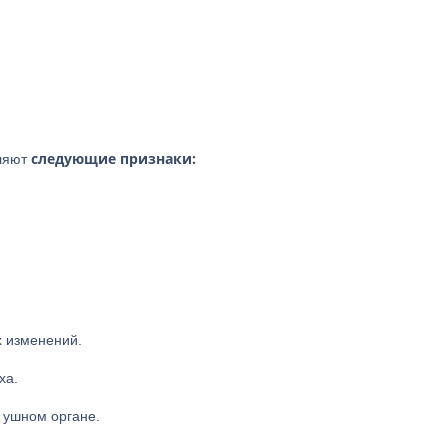
следующие признаки:
еляют
х изменений.
ха.
 ушном органе.