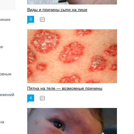
Виды и причины сыпи на лице
ояния
0
17.06.2023
ие
ервные
Пятна на теле — возможные причины
вижений
4
18.06.2023
на