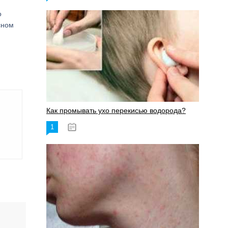
о
сном
Как промывать ухо перекисью водорода?
1
08.03.2023