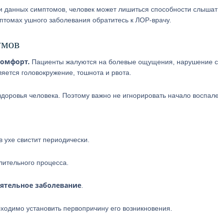
 данных симптомов, человек может лишиться способности слышать
птомах ушного заболевания обратитесь к ЛОР-врачу.
умов
комфорт.
Пациенты жалуются на болевые ощущения, нарушение с
ляется головокружение, тошнота и рвота.
доровья человека. Поэтому важно не игнорировать начало воспале
 в ухе свистит периодически.
лительного процесса.
оятельное заболевание
.
обходимо установить первопричину его возникновения.