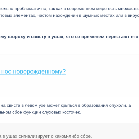
овольно проблематично, так как в современном мире есть множеств
ытовых элементах, частом нахождении в шумных местах или в виру
у шороху и свисту в ушах, что со временем перестают его
ь нос новорожденному?
ина свиста в левом ухе может крыться в образования опухоли, а
льном сбое функции слуховых косточек.
 в ушах сигнализирует о каком-либо сбое.