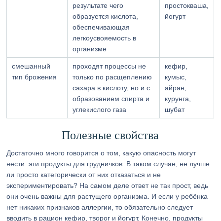
результате чего
простокваша,
образуется кислота,
йогурт
обеспечивающая
легкоусвояемость в
организме
смешанный
проходят процессы не
кефир,
тип брожения
только по расщеплению
кумыс,
сахара в кислоту, но и с
айран,
образованием спирта и
курунга,
углекислого газа
шубат
Полезные свойства
Достаточно много говорится о том, какую опасность могут
нести эти продукты для грудничков. В таком случае, не лучше
ли просто категорически от них отказаться и не
экспериментировать? На самом деле ответ не так прост, ведь
они очень важны для растущего организма. И если у ребёнка
нет никаких признаков аллергии, то обязательно следует
вводить в рацион кефир, творог и йогурт. Конечно, продукты