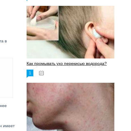
га в
Как промывать ухо перекисью водорода?
1
08.03.2023
шнее
он имеет