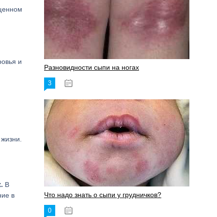
ущенном
ровья и
Разновидности сыпи на ногах
3
17.06.2023
 жизни.
.
В
Что надо знать о сыпи у грудничков?
ние в
0
15.06.2023