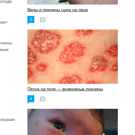
роходе
Виды и причины сыпи на лице
0
17.06.2023
кает
игиены
ичные
Пятна на теле — возможные причины
4
18.06.2023
узырьки