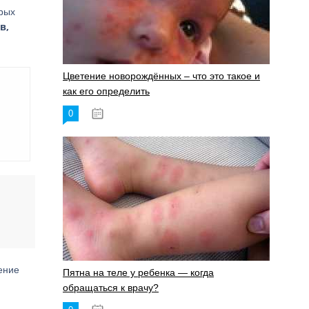
орых
в,
Цветение новорождённых – что это такое и
как его определить
0
19.06.2023
ение
Пятна на теле у ребенка — когда
обращаться к врачу?