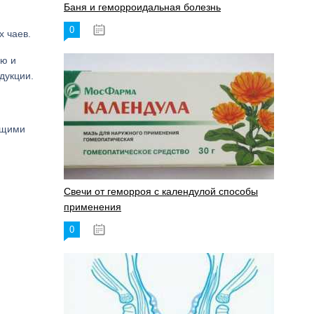
Баня и геморроидальная болезнь
0
17.11.2023
 чаев.
ую и
дукции.
ющими
Свечи от геморроя с календулой способы
применения
0
17.11.2023