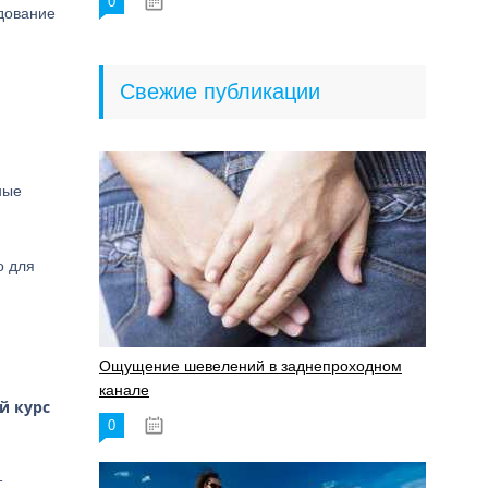
0
18.06.2023
дование
Свежие публикации
ные
о для
Ощущение шевелений в заднепроходном
канале
й курс
0
17.11.2023
т