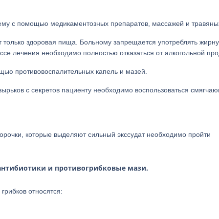
ему с помощью медикаментозных препаратов, массажей и травяных
ит только здоровая пища. Больному запрещается употреблять жирн
цессе лечения необходимо полностью отказаться от алкогольной про
щью противовоспалительных капель и мазей.
зырьков с секретов пациенту необходимо воспользоваться смягча
корочки, которые выделяют сильный экссудат необходимо пройти
антибиотики и противогрибковые мази.
грибков относятся: