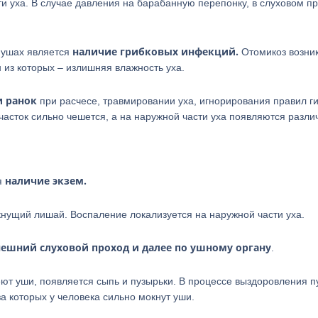
ти уха. В случае давления на барабанную перепонку, в слуховом п
наличие грибковых инфекций.
 ушах является
Отомикоз возни
из которых – излишняя влажность уха.
и ранок
при расчесе, травмировании уха, игнорирования правил г
участок сильно чешется, а на наружной части уха появляются разл
наличие экзем.
я
нущий лишай. Воспаление локализуется на наружной части уха.
ешний слуховой проход и далее по ушному органу
.
еют уши, появляется сыпь и пузырьки. В процессе выздоровления п
а которых у человека сильно мокнут уши.