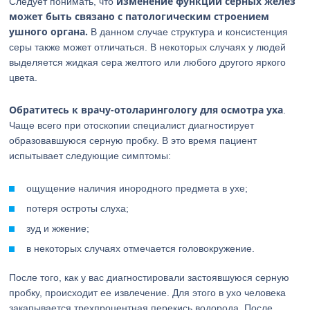
изменение функций серных желез
Следует понимать, что
может быть связано с патологическим строением
ушного органа.
В данном случае структура и консистенция
серы также может отличаться. В некоторых случаях у людей
выделяется жидкая сера желтого или любого другого яркого
цвета.
Обратитесь к врачу-отоларингологу для осмотра уха
.
Чаще всего при отоскопии специалист диагностирует
образовавшуюся серную пробку. В это время пациент
испытывает следующие симптомы:
ощущение наличия инородного предмета в ухе;
потеря остроты слуха;
зуд и жжение;
в некоторых случаях отмечается головокружение.
После того, как у вас диагностировали застоявшуюся серную
пробку, происходит ее извлечение. Для этого в ухо человека
закапывается трехпроцентная перекись водорода. После