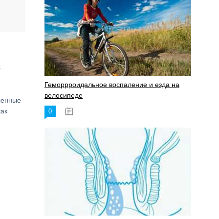
х
Геморрроидальное воспаление и езда на
велосипеде
еленные
как
0
17.11.2023