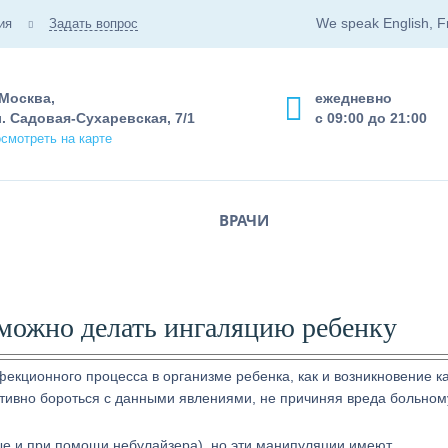
We speak English, F
ия
Задать вопрос
 Москва,
ежедневно
. Садовая-Сухаревская, 7/1
с 09:00 до 21:00
смотреть на карте
ВРАЧИ
 можно делать ингаляцию ребенку
кционного процесса в организме ребенка, как и возникновение к
ктивно бороться с данными явлениями, не причиняя вреда больном
ые и при помощи небулайзера), но эти манипуляции имеют