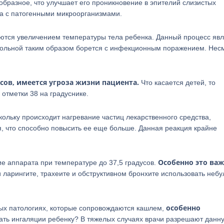
образное, что улучшает его проникновение в эпителий слизистых
а с патогенными микроорганизмами.
ются увеличением температуры тела ребенка. Данный процесс яв
 больной таким образом борется с инфекционным поражением. Нес
усов, имеется угроза жизни пациента.
Что касается детей, то
отметки 38 на градуснике.
скольку происходит нагревание частиц лекарственного средства,
, что способно повысить ее еще больше. Данная реакция крайне
Особенно это ва
е аппарата при температуре до 37,5 градусов.
 ларингите, трахеите и обструктивном бронхите использовать небу
особенно
ных патологиях, которые сопровождаются кашлем,
лать ингаляции ребенку? В тяжелых случаях врачи разрешают данн