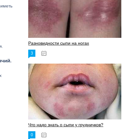
 иметь
Разновидности сыпи на ногах
я.
3
17.06.2023
ячий.
х
Что надо знать о сыпи у грудничков?
0
15.06.2023