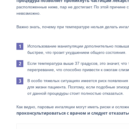
Процедура позволяет проникнуть частицам лекарств
расположенные ниже, пар не достигает. По этой причине 
невозможно.
Важно знать, почему при температуре нельзя делать инга
Использование манипуляции дополнительно повышае
быстрее, что грозит ухудшением общего состояния.
Если температура выше 37 градусов, это значит, что
перегревание, что способно привести к ожогам слиз
В особо тяжелых ситуациях имеется риск появления
для жизни пациента. Поэтому, если подобные эпизо
от данной процедуры стоит полностью отказаться.
Как видно, паровые ингаляции могут иметь риски и ослож
проконсультироваться с врачом и следует отказат