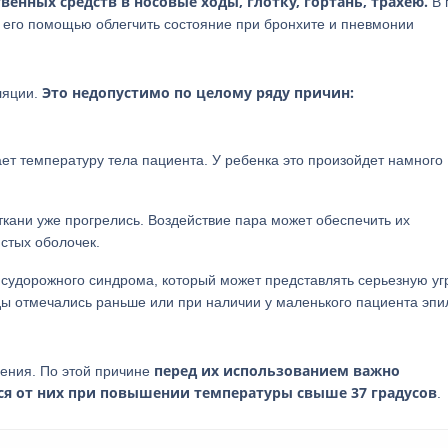
енных средств в носовые ходы, глотку, гортань, трахею.
В 
с его помощью облегчить состояние при бронхите и пневмонии
Это недопустимо по целому ряду причин:
ляции.
т температуру тела пациента. У ребенка это произойдет намного
 ткани уже прогрелись. Воздействие пара может обеспечить их
истых оболочек.
 судорожного синдрома, который может представлять серьезную уг
ды отмечались раньше или при наличии у маленького пациента эпи
перед их использованием важно
нения. По этой причине
ься от них при повышении температуры свыше 37 градусов
.