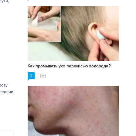
пути,
Как промывать ухо перекисью водорода?
1
08.03.2023
розу
лепсии,