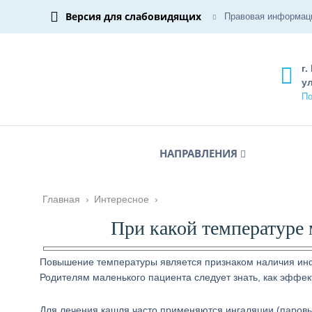
Версия для слабовидящих
Правовая информац
г.
ул
По
НАПРАВЛЕНИЯ
Главная
›
Интересное
›
При какой температуре
Повышение температуры является признаком наличия инфе
Родителям маленького пациента следует знать, как эффе
Для лечения кашля часто применяются ингаляции (паров