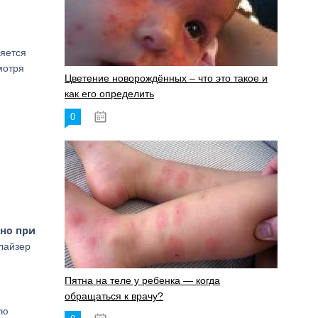
ляется
мотря
Цветение новорождённых – что это такое и
как его определить
0
19.06.2023
жно при
лайзер
Пятна на теле у ребенка — когда
обращаться к врачу?
ую