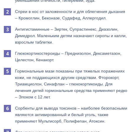
уменьшения отечности, гиперемии, зуда.
Спреи в нос от заложенности и для облегчения дыхания
– Кромоглин, Беконазе, Судафед, Аллергодил.
Антигистаминные – Зиртек, Супрастинекс, Диазолин,
Димедрол. Маленьким детям назначают сиропы и капли,
взрослым таблетки.
Глюкокортикостероиды – Преднизолон, Дексаметазон,
Целестон, Кенакорт.
Гормональные мази показаны при тяжелых поражениях
кожи, не поддающихся другим средствам. Фторокорт,
Триамциолон, Синафлан – глюкокортикоиды. Для
лечения детей гормональные средства применяют редко
– Элоком с 12 лет.
Сорбенты для вывода токсинов – наиболее безопасными
являются активированный и белый уголь, также
применяют Мультисорб, Полифепан, Атоксин.