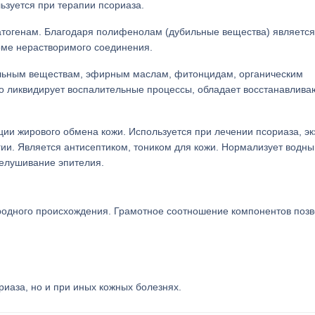
ьзуется при терапии псориаза.
тогенам. Благодаря полифенолам (дубильные вещества) является
рме нерастворимого соединения.
льным веществам, эфирным маслам, фитонцидам, органическим
но ликвидирует воспалительные процессы, обладает восстанавлив
и жирового обмена кожи. Используется при лечении псориаза, эк
гии. Является антисептиком, тоником для кожи. Нормализует водны
шелушивание эпителия.
родного происхождения. Грамотное соотношение компонентов поз
риаза, но и при иных кожных болезнях.