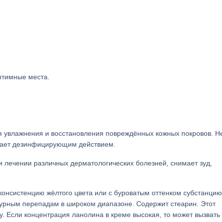
интимные места.
я увлажнения и восстановления повреждённых кожных покровов. Н
адает дезинфицирующим действием.
 лечении различных дерматологических болезней, снимает зуд,
консистенцию жёлтого цвета или с буроватым оттенком субстанцию
турным перепадам в широком диапазоне. Содержит стеарин. Этот
у. Если концентрация ланолина в креме высокая, то может вызвать