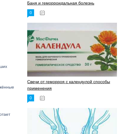
Баня и геморроидальная болезнь
0
17.11.2023
ьших
Свечи от геморроя с календулой способы
ажённые
применения
0
17.11.2023
отает