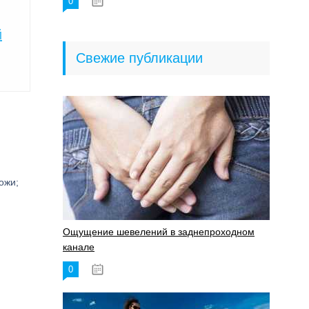
0
18.06.2023
й
Свежие публикации
ожи;
Ощущение шевелений в заднепроходном
канале
0
17.11.2023