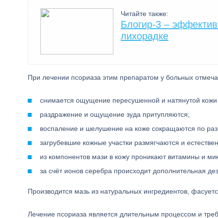
Читайте также:
Блогир-3 – эффектив
лихорадке
При лечении псориаза этим препаратом у больных отмеч
снимается ощущение пересушенной и натянутой кожи
раздражение и ощущение зуда притупляются;
воспаление и шелушение на коже сокращаются по разм
загрубевшие кожные участки размягчаются и естеств
из компонентов мази в кожу проникают витамины и м
за счёт ионов серебра происходит дополнительная де
Производится мазь из натуральных ингредиентов, фасуется
Лечение псориаза является длительным процессом и треб