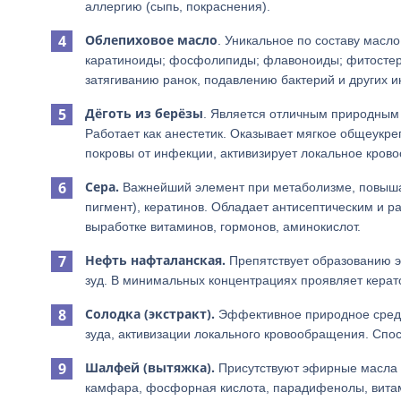
аллергию (сыпь, покраснения).
Облепиховое масло
. Уникальное по составу масло
каратиноиды; фосфолипиды; флавоноиды; фитостерол
затягиванию ранок, подавлению бактерий и других 
Дёготь из берёзы
. Является отличным природным 
Работает как анестетик. Оказывает мягкое общеукр
покровы от инфекции, активизирует локальное кров
Сера.
Важнейший элемент при метаболизме, повышае
пигмент), кератинов. Обладает антисептическим и 
выработке витаминов, гормонов, аминокислот.
Нефть нафталанская.
Препятствует образованию эк
зуд. В минимальных концентрациях проявляет керато
Солодка (экстракт).
Эффективное природное средс
зуда, активизации локального кровообращения. Спос
Шалфей (вытяжка).
Присутствуют эфирные масла (
камфара, фосфорная кислота, парадифенолы, витами