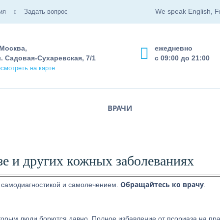
We speak English, F
ия
Задать вопрос
 Москва,
ежедневно
. Садовая-Сухаревская, 7/1
с 09:00 до 21:00
смотреть на карте
ВРАЧИ
зе и других кожных заболеваниях
Обращайтесь ко врачу
 самодиагностикой и самолечением.
.
торым люди борются давно. Полное избавление от псориаза на пра