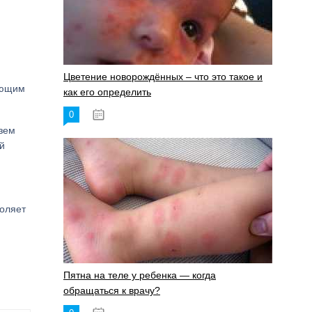
Цветение новорождённых – что это такое и
ающим
как его определить
0
19.06.2023
зем
й
воляет
Пятна на теле у ребенка — когда
обращаться к врачу?