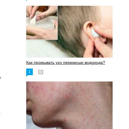
Как промывать ухо перекисью водорода?
1
08.03.2023
е
.