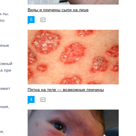
Виды и причины сыпи на лице
н-ты;
0
17.06.2023
 по
.
ожные
кожный
ма при
нимет
Пятна на теле — возможные причины
4
18.06.2023
ения,
я,