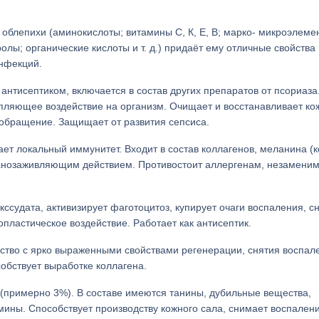
 облепихи (аминокислоты; витамины С, К, Е, В; марко- микроэлеме
ы; органические кислоты и т. д.) придаёт ему отличные свойства
инфекций.
антисептиком, включается в состав других препаратов от псориаза
епляющее воздействие на организм. Очищает и восстанавливает к
ообращение. Защищает от развития сепсиса.
т локальный иммунитет. Входит в состав коллагенов, меланина (
ранозаживляющим действием. Противостоит аллергенам, незамени
ссудата, активизирует фаготоцитоз, купирует очаги воспаления, с
пластическое воздействие. Работает как антисептик.
тво с ярко выраженными свойствами регенерации, снятия воспал
обствует выработке коллагена.
примерно 3%). В составе имеются танины, дубильные вещества,
ны. Способствует производству кожного сала, снимает воспалени