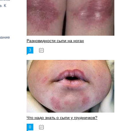
. К
вание
Разновидности сыпи на ногах
3
17.06.2023
Что надо знать о сыпи у грудничков?
0
15.06.2023