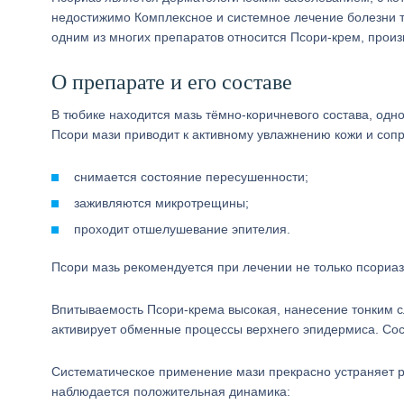
недостижимо Комплексное и системное лечение болезни т
одним из многих препаратов относится Псори-крем, прои
О препарате и его составе
В тюбике находится мазь тёмно-коричневого состава, одн
Псори мази приводит к активному увлажнению кожи и соп
снимается состояние пересушенности;
заживляются микротрещины;
проходит отшелушевание эпителия.
Псори мазь рекомендуется при лечении не только псориаз
Впитываемость Псори-крема высокая, нанесение тонким сл
активирует обменные процессы верхнего эпидермиса. Сост
Систематическое применение мази прекрасно устраняет 
наблюдается положительная динамика: