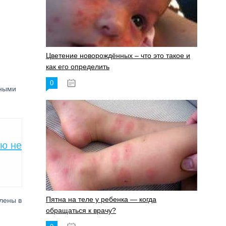
Цветение новорождённых – что это такое и
как его определить
0
19.06.2023
бными
ью не
Пятна на теле у ребенка — когда
лены в
обращаться к врачу?