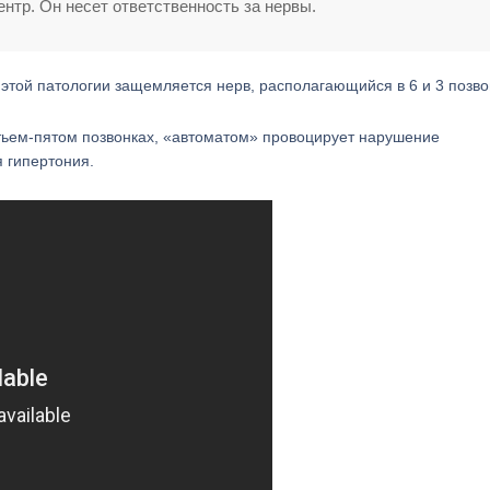
нтр. Он несет ответственность за нервы.
той патологии защемляется нерв, располагающийся в 6 и 3 позво
тьем-пятом позвонках, «автоматом» провоцирует нарушение
 гипертония.