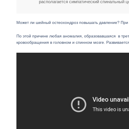
располагается симпатический спинальный це
Может ли шейный остеохондроз повышать давление? При э
По этой причине любая аномалия, образовавшаяся в тре
кровообращения в головном и спинном мозге. Развивается