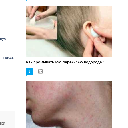
вует
. Также
Как промывать ухо перекисью водорода?
1
08.03.2023
нка