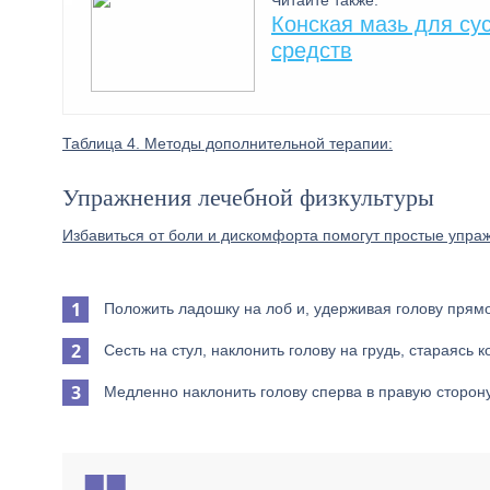
Читайте также:
Конская мазь для су
средств
Таблица 4. Методы дополнительной терапии:
Упражнения лечебной физкультуры
Избавиться от боли и дискомфорта помогут простые упра
Положить ладошку на лоб и, удерживая голову прямо
Сесть на стул, наклонить голову на грудь, стараясь
Медленно наклонить голову сперва в правую сторону