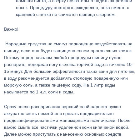
помощи бинта, а сверху обязательно надеть шерстяной
носок. Процедуру повторять ежедневно, пока вместе с
крапивой с пятки не снимется шипица с корнем.
Важно!
Народные средства не смогут полноценно воздействовать на
шипигу, если она будет защищена слоем ороговевших клеток.
Потому перед началом любой процедуры шипицу нужно
распарить, подержав ногу в слегка горячей воде в течение 10-
15 минут. Для большей эффективности таких ванн для пяточек,
в воду рекомендуется добавлять столовую поваренную или
морскую соль, а также пищевую соду. На 1 литр воды
насыпается по 1 ч.л. соли и соды.
Сразу после распаривания верхний слой нароста нужно
аккуратно снять пемзой или срезать предварительно
продезинфицированными маникюрными ножничками. После
важно смыть все частички удаленной кожи кипяченой водой.
Далее можно приступать к нанесению основных средств