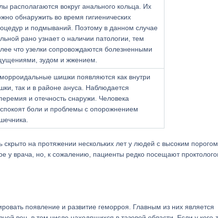
лы располагаются вокруг анального кольца. Их
жно обнаружить во время гигиенических
оцедур и подмываний. Поэтому в данном случае
льной рано узнает о наличии патологии, тем
лее что узелки сопровождаются болезненными
ущениями, зудом и жжением.
морроидальные шишки появляются как внутри
шки, так и в районе ануса. Наблюдается
перемия и отечность снаружи. Человека
спокоят боли и проблемы с опорожнением
шечника.
ь скрыто на протяжении нескольких лет у людей с высоким порогом
ре у врача, но, к сожалению, пациенты редко посещают проктолого
ровать появление и развитие геморроя. Главным из них является
ей вен, в том числе находящихся в тазовой области. Если у кого-т