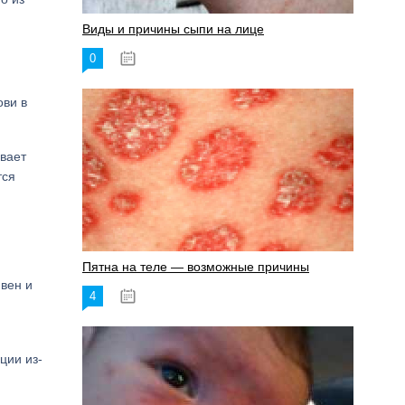
Виды и причины сыпи на лице
0
17.06.2023
ови в
вает
тся
Пятна на теле — возможные причины
 вен и
4
18.06.2023
ции из-