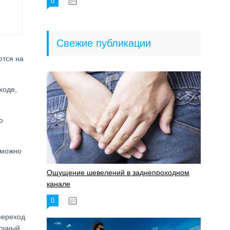
0
18.06.2023
Свежие публикации
ются на
ходе,
ю
 можно
Ощущение шевелений в заднепроходном
канале
0
17.11.2023
переход
точный