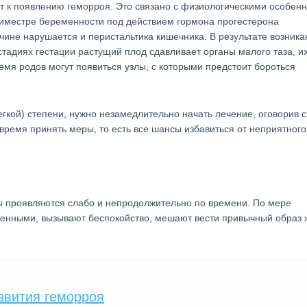
т к появлению геморроя. Это связано с физиологическими особен
риместре беременности под действием гормона прогестерона
ичине нарушается и перистальтика кишечника. В результате возника
тадиях гестации растущий плод сдавливает органы малого таза, и
емя родов могут появиться узлы, с которыми предстоит бороться
егкой) степени, нужно незамедлительно начать лечение, оговорив 
ремя принять меры, то есть все шансы избавиться от неприятного
ы проявляются слабо и непродолжительно по времени. По мере
женными, вызывают беспокойство, мешают вести привычный образ 
звития геморроя