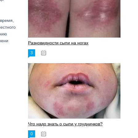
 время,
местного
ению
пени
Разновидности сыпи на ногах
3
17.06.2023
Что надо знать о сыпи у грудничков?
0
15.06.2023