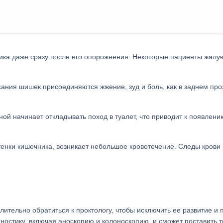
ика даже сразу после его опорожнения. Некоторые пациенты жалу
ания шишек присоединяются жжение, зуд и боль, как в заднем про
ной начинает откладывать поход в туалет, что приводит к появлени
енки кишечника, возникает небольшое кровотечение. Следы крови
тельно обратиться к проктологу, чтобы исключить ее развитие и 
ностику, включая аноскопию и колоноскопию, и сможет поставить 