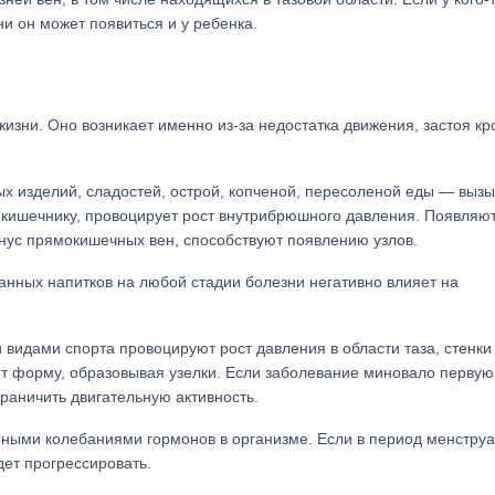
и он может появиться и у ребенка.
зни. Оно возникает именно из-за недостатка движения, застоя кр
х изделий, сладостей, острой, копченой, пересоленой еды — вызы
к кишечнику, провоцирует рост внутрибрюшного давления. Появляю
онус прямокишечных вен, способствуют появлению узлов.
ванных напитков на любой стадии болезни негативно влияет на
видами спорта провоцируют рост давления в области таза, стенки
ют форму, образовывая узелки. Если заболевание миновало первую
раничить двигательную активность.
ными колебаниями гормонов в организме. Если в период менструа
дет прогрессировать.