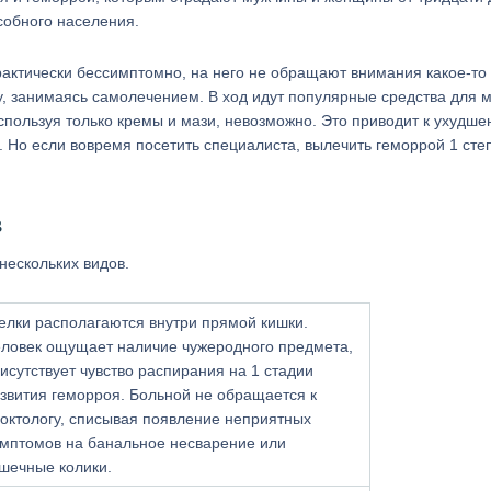
особного населения.
практически бессимптомно, на него не обращают внимания какое-то
у, занимаясь самолечением. В ход идут популярные средства для 
спользуя только кремы и мази, невозможно. Это приводит к ухудш
 Но если вовремя посетить специалиста, вылечить геморрой 1 сте
в
нескольких видов.
елки располагаются внутри прямой кишки.
ловек ощущает наличие чужеродного предмета,
исутствует чувство распирания на 1 стадии
звития геморроя. Больной не обращается к
октологу, списывая появление неприятных
мптомов на банальное несварение или
шечные колики.