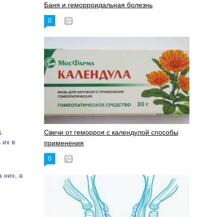
Баня и геморроидальная болезнь
0
17.11.2023
.
Свечи от геморроя с календулой способы
 их в
применения
0
17.11.2023
 них, а