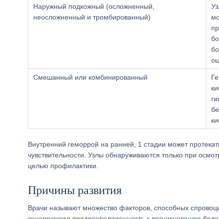
Наружный подкожный (осложненный,
Уз
неосложненный и тромбированный)
мо
пр
бо
бо
ощ
Смешанный или комбинированный
Ге
ки
ги
бе
ки
Внутренний геморрой на ранней, 1 стадии может протекат
чувствительности. Узлы обнаруживаются только при осмот
целью профилактики.
Причины развития
Врачи называют множество факторов, способных спровоци
генетическая предрасположенность к возникновению болезн