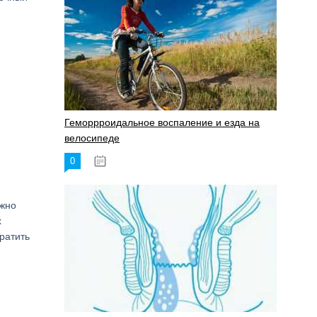
Геморрроидальное воспаление и езда на
велосипеде
0
17.11.2023
ужно
х
ратить