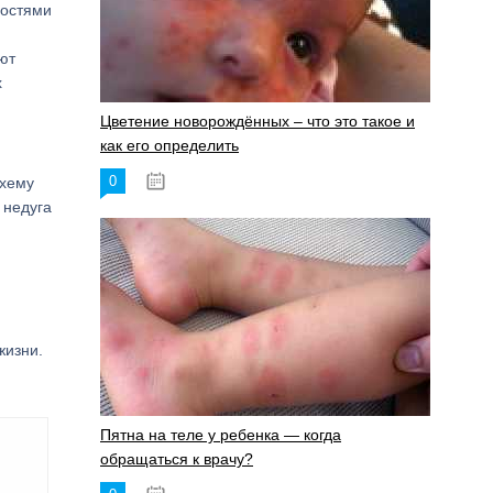
ностями
ют
х
Цветение новорождённых – что это такое и
как его определить
0
схему
19.06.2023
 недуга
жизни.
Пятна на теле у ребенка — когда
обращаться к врачу?