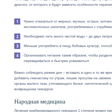
диагноз, от которого и будут зависеть особенности терап
Нужно отказаться от жирных, мучных, острых, копче
кисломолочных напитков, употребляемых с отрубями 
Необходимо пить много чистой воды – до двух литров
Меньше употреблять в пищу бобовых культур, спосо
Организовать питание таким образом, чтобы раздели
перевариваться и быстрее усваиваться.
Важно соблюдать режим дня – вставать в одно и то же вре
добавить гимнастику по утрам, пешие прогулки на свежем
органы малого таза, утягивающего белья, синтетической 
возвращение геморроя.
Народная медицина
Лечение комбинированного геморроя 1 степени можно ор