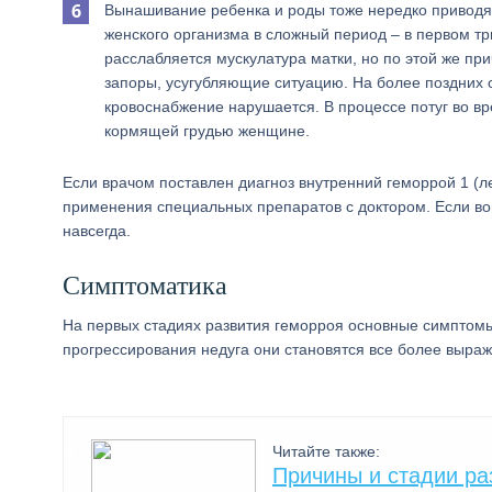
Вынашивание ребенка и роды тоже нередко приводя
женского организма в сложный период – в первом т
расслабляется мускулатура матки, но по этой же пр
запоры, усугубляющие ситуацию. На более поздних с
кровоснабжение нарушается. В процессе потуг во вр
кормящей грудью женщине.
Если врачом поставлен диагноз внутренний геморрой 1 (л
применения специальных препаратов с доктором. Если вов
навсегда.
Cимптоматика
На первых стадиях развития геморроя основные симптом
прогрессирования недуга они становятся все более выра
Читайте также:
Причины и стадии ра