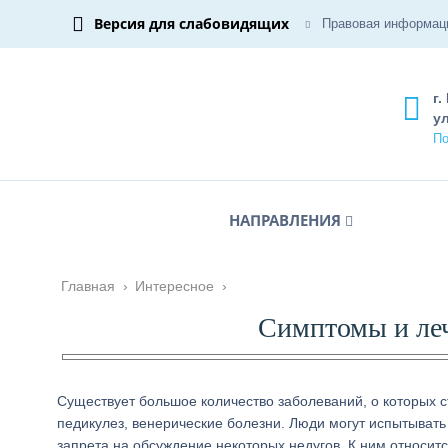
Версия для слабовидящих
Правовая информац
г.
ул
По
НАПРАВЛЕНИЯ
Главная
›
Интересное
›
Симптомы и леч
Существует большое количество заболеваний, о которых ст
педикулез, венерические болезни. Люди могут испытывать 
запрета на обсуждение некоторых недугов. К ним относит