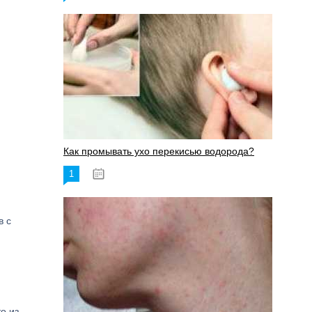
Как промывать ухо перекисью водорода?
1
08.03.2023
в с
о из