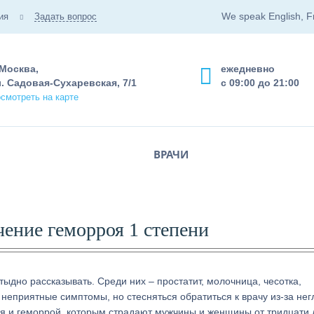
We speak English, F
ия
Задать вопрос
 Москва,
ежедневно
. Садовая-Сухаревская, 7/1
с 09:00 до 21:00
смотреть на карте
ВРАЧИ
ение геморроя 1 степени
ыдно рассказывать. Среди них – простатит, молочница, чесотка,
неприятные симптомы, но стесняться обратиться к врачу из-за нег
ся и геморрой, которым страдают мужчины и женщины от тридцати 