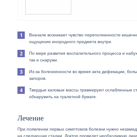
Вначале возникает чувство переполненности кишечн
ощущение инородного предмета внутри.
По мере развития воспалительного процесса и набух
так и снаружи.
Из-за болезненности во время акта дефекации, боль
запоров.
Твердые каловые массы травмируют ослабленные ст
обнаружить на туалетной бумаге.
Лечение
При появлении первых симптомов болезни нужно незамедли
на следующие стадии. Доктор проведет необходимую диаг