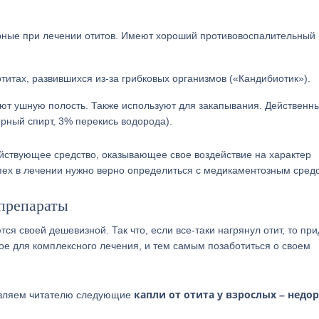
ные при лечении отитов. Имеют хороший противовоспалительный 
итах, развившихся из-за грибковых организмов («Кандибиотик»).
т ушную полость. Также используют для закапывания. Действенн
рный спирт, 3% перекись водорода).
ствующее средство, оказывающее свое воздействие на характер
успех в лечении нужно верно определиться с медикаментозным сред
 препараты
я своей дешевизной. Так что, если все-таки нагрянул отит, то при
ое для комплексного лечения, и тем самым позаботиться о своем
капли от отита у взрослых – недор
тавляем читателю следующие