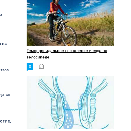
и
ы на
Геморрроидальное воспаление и езда на
велосипеде
0
17.11.2023
ством.
дется
огие,