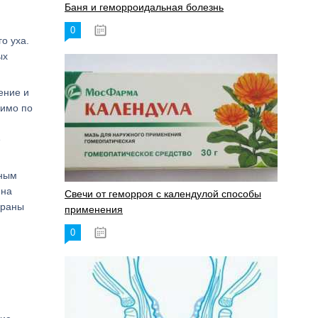
Баня и геморроидальная болезнь
0
17.11.2023
о уха.
ых
ение и
димо по
е
тным
 на
Свечи от геморроя с календулой способы
браны
применения
0
17.11.2023