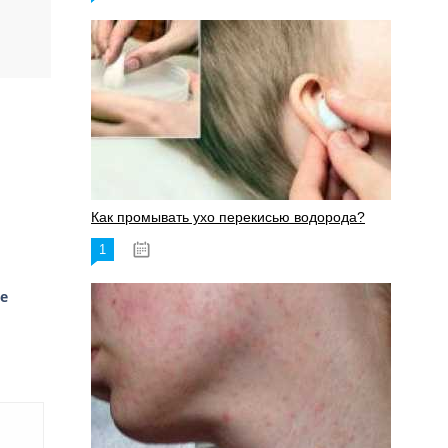
Как промывать ухо перекисью водорода?
1
08.03.2023
е