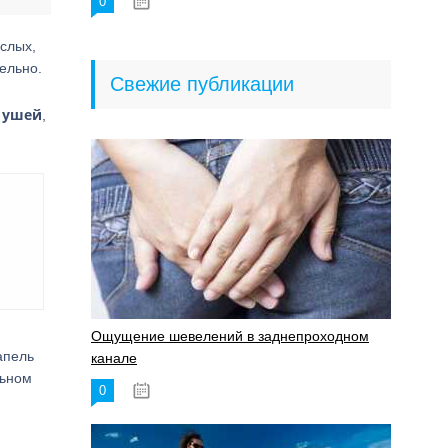
0
18.06.2023
слых,
ельно.
Свежие публикации
я ушей
,
Ощущение шевелений в заднепроходном
апель
канале
льном
0
17.11.2023