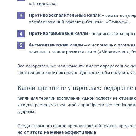
«Полидекса»).
Противовоспалительные капли
– самые популяр
обезболивающий эффект («Отинум», «Отипакс»).
Противогрибковые капли
– прописываются при от
Антисептические капли
– с их помощью промываю
начальных этапах развития отита («Мирамистин», бо
Все лекарственные медикаменты имеют определенное дей
протекания и источник недуга. Для того чтобы получить 
Капли при отите у взрослых: недорогие
Капли для терапии воспалений ушной полости не отмечаютс
изрядно раскошелиться, чтобы приобрести все необходим
здоровье.
Среди огромного списка препаратов этой группы, предс
но от этого не менее эффективные
: