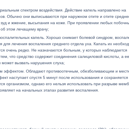
риальным спектром воздействия. Действие капель направлено на
ов. Обычно они выписываются при наружном отите и отите среднег
 зуд и жжение, высыпания на коже. При проявлении любых побочн
 об этом лечащему врачу;
воспалительных капель. Хорошо снимает болевой синдром, воспал
я для лечения воспаления среднего отдела уха. Капать их необхо
ся очень редко. Не назначаются больным, у которых наблюдается
ем, что средство содержит соединения салициловой кислоты, а е
 может вызвать нарушения слуха;
ым эффектом. Обладают противоотечным, обезболивающим и мес
кт наступает спустя 5 минут после использования и сохраняется
ся организмом, однако его нельзя использовать при разрыве мем
являет на начальных этапах развития воспаления.