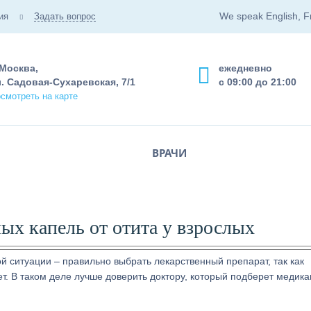
We speak English, F
ия
Задать вопрос
 Москва,
ежедневно
. Садовая-Сухаревская, 7/1
с 09:00 до 21:00
смотреть на карте
ВРАЧИ
х капель от отита у взрослых
ой ситуации – правильно выбрать лекарственный препарат, так как
ет. В таком деле лучше доверить доктору, который подберет медик