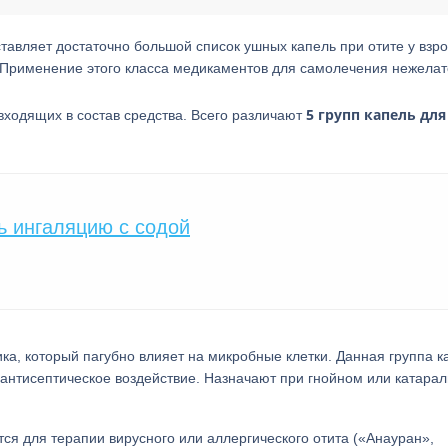
вляет достаточно большой список ушных капель при отите у взро
. Применение этого класса медикаментов для самолечения нежелат
5 групп капель дл
входящих в состав средства. Всего различают
ь ингаляцию с содой
ка, который пагубно влияет на микробные клетки. Данная группа к
антисептическое воздействие. Назначают при гнойном или катара
ся для терапии вирусного или аллергического отита («Анауран»,