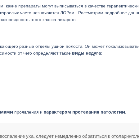
м, какие препараты могут выписываться в качестве терапевтически
а у взрослых часто назначаются ЛОРом . Рассмотрим подробнее дан
разновидность этого класса лекарств.
ажающего разные отделы ушной полости. Он может локализовывать
виды недуга
исимости от чего определяют такие
:
омами
характером протекания патологии
проявления и
.
оспаление уха, следует немедленно обратиться к отоларинголо