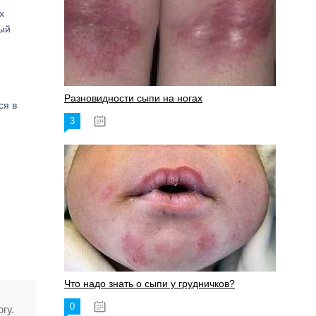
х
ный
Разновидности сыпи на ногах
ся в
3
17.06.2023
Что надо знать о сыпи у грудничков?
0
15.06.2023
гу.