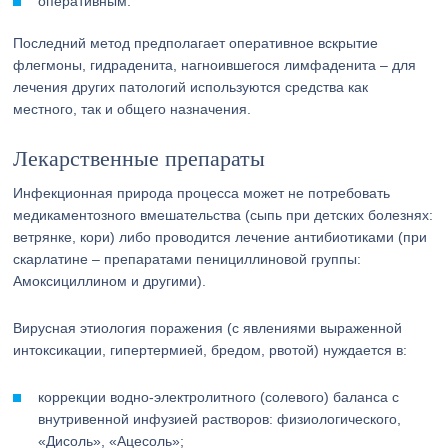
оперативным.
Последний метод предполагает оперативное вскрытие
флегмоны, гидраденита, нагноившегося лимфаденита – для
лечения других патологий используются средства как
местного, так и общего назначения.
Лекарственные препараты
Инфекционная природа процесса может не потребовать
медикаментозного вмешательства (сыпь при детских болезнях:
ветрянке, кори) либо проводится лечение антибиотиками (при
скарлатине – препаратами пенициллиновой группы:
Амоксициллином и другими).
Вирусная этиология поражения (с явлениями выраженной
интоксикации, гипертермией, бредом, рвотой) нуждается в:
коррекции водно-электролитного (солевого) баланса с
внутривенной инфузией растворов: физиологического,
«Дисоль», «Ацесоль»;