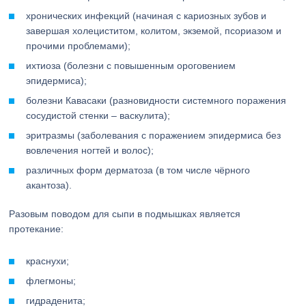
хронических инфекций (начиная с кариозных зубов и
завершая холециститом, колитом, экземой, псориазом и
прочими проблемами);
ихтиоза (болезни с повышенным ороговением
эпидермиса);
болезни Кавасаки (разновидности системного поражения
сосудистой стенки – васкулита);
эритразмы (заболевания с поражением эпидермиса без
вовлечения ногтей и волос);
различных форм дерматоза (в том числе чёрного
акантоза).
Разовым поводом для сыпи в подмышках является
протекание:
краснухи;
флегмоны;
гидраденита;