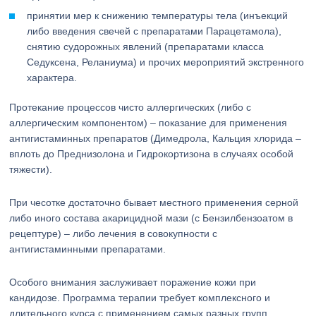
принятии мер к снижению температуры тела (инъекций
либо введения свечей с препаратами Парацетамола),
снятию судорожных явлений (препаратами класса
Седуксена, Реланиума) и прочих мероприятий экстренного
характера.
Протекание процессов чисто аллергических (либо с
аллергическим компонентом) – показание для применения
антигистаминных препаратов (Димедрола, Кальция хлорида –
вплоть до Преднизолона и Гидрокортизона в случаях особой
тяжести).
При чесотке достаточно бывает местного применения серной
либо иного состава акарицидной мази (с Бензилбензоатом в
рецептуре) – либо лечения в совокупности с
антигистаминными препаратами.
Особого внимания заслуживает поражение кожи при
кандидозе. Программа терапии требует комплексного и
длительного курса с применением самых разных групп