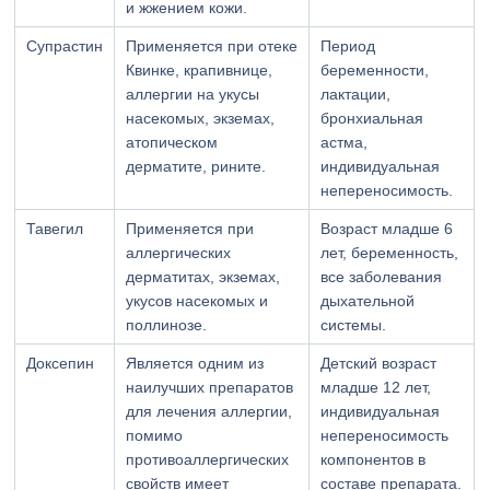
и жжением кожи.
Супрастин
Применяется при отеке
Период
Квинке, крапивнице,
беременности,
аллергии на укусы
лактации,
насекомых, экземах,
бронхиальная
атопическом
астма,
дерматите, рините.
индивидуальная
непереносимость.
Тавегил
Применяется при
Возраст младше 6
аллергических
лет, беременность,
дерматитах, экземах,
все заболевания
укусов насекомых и
дыхательной
поллинозе.
системы.
Доксепин
Является одним из
Детский возраст
наилучших препаратов
младше 12 лет,
для лечения аллергии,
индивидуальная
помимо
непереносимость
противоаллергических
компонентов в
свойств имеет
составе препарата.