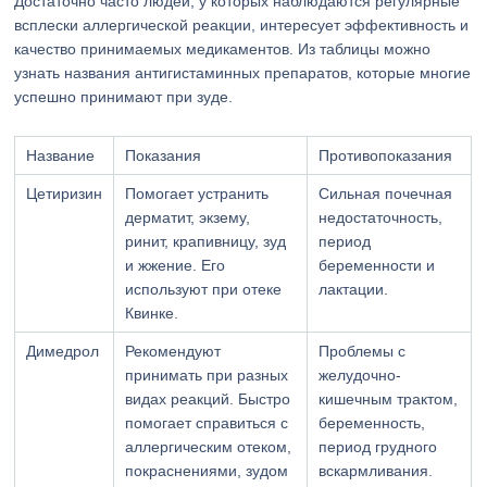
Достаточно часто людей, у которых наблюдаются регулярные
всплески аллергической реакции, интересует эффективность и
качество принимаемых медикаментов. Из таблицы можно
узнать названия антигистаминных препаратов, которые многие
успешно принимают при зуде.
Название
Показания
Противопоказания
Цетиризин
Помогает устранить
Сильная почечная
дерматит, экзему,
недостаточность,
ринит, крапивницу, зуд
период
и жжение. Его
беременности и
используют при отеке
лактации.
Квинке.
Димедрол
Рекомендуют
Проблемы с
принимать при разных
желудочно-
видах реакций. Быстро
кишечным трактом,
помогает справиться с
беременность,
аллергическим отеком,
период грудного
покраснениями, зудом
вскармливания.