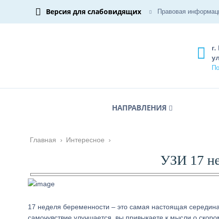
Версия для слабовидящих
Правовая информац
г.
ул
По
НАПРАВЛЕНИЯ
Главная
›
Интересное
›
УЗИ 17 н
17 неделя беременности – это самая настоящая середина
самочувствие улучшается, вы привыкаете к мысли о скор