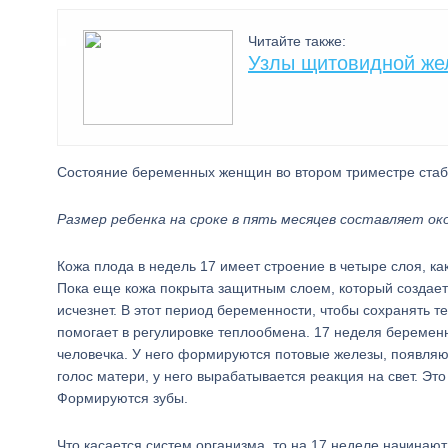
Читайте также:
Узлы щитовидной же
Состояние беременных женщин во втором триместре стаби
Размер ребенка на сроке в пять месяцев составляет окол
Кожа плода в недель 17 имеет строение в четыре слоя, как
Пока еще кожа покрыта защитным слоем, который создает 
исчезнет. В этот период беременности, чтобы сохранять 
помогает в регулировке теплообмена. 17 неделя беремен
человечка. У него формируются потовые железы, появляют
голос матери, у него вырабатывается реакция на свет. Это
Формируются зубы.
Что касается систем организма, то на 17 неделе начинаю