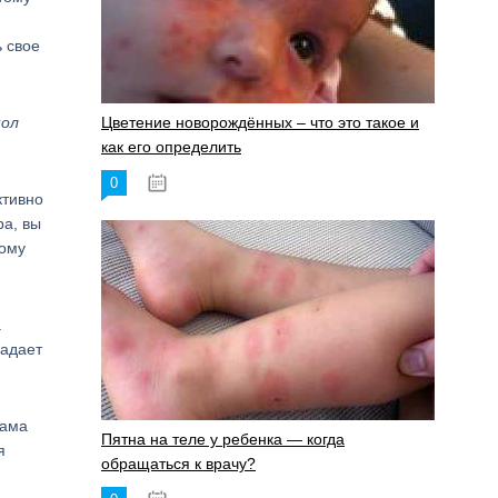
ь свое
пол
Цветение новорождённых – что это такое и
как его определить
0
19.06.2023
ктивно
ра, вы
тому
а
радает
Мама
Пятна на теле у ребенка — когда
я
обращаться к врачу?