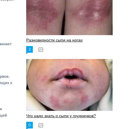
Разновидности сыпи на ногах
чинает
3
17.06.2023
рвое,
ящих к
я
ущей
Что надо знать о сыпи у грудничков?
0
15.06.2023