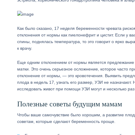
эстриола, хорионического гонадотропина человека и аль
Как было сказано, 17 неделя беременности чревата риско
отклонения от нормы как пиелонефрит и цистит. Если у в
спины, поднялась температура, то это говорит о ярко вы
к врачу.
Еще одним отклонением от нормы является предлежание пл
матки. Это очень серьезное осложнение, которое часто п
отклонение от нормы, — это кровотечения. Выявить предл
плода в недель 17, узнать его размер, УЗИ не назначают.
исследовать живот при помощи УЗИ могут и несколько раз
Полезные советы будущим мамам
Чтобы ваше самочувствие было хорошим, а развитие плод
советам, которые сделают беременность проще.