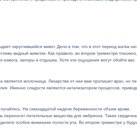
ет округлившийся живот. Дело в том, что в этот период матка на
тливо видный животик. Как правило, во втором триместре токсикоз,
ся изжога, запоры и отдышка. Хотя эти ощущения могут обойти вас
 является молочница. Лекарства от нее вам пропишет врач, но пе
делия. Именно сладости являются катализатором процессов, привод
е пугайтесь. На семнадцатой неделе беременности объем крови,
вь переносит питательные вещества для эмбриона. Такая сердечна
 уделите особое внимание полости рта. Во втором триместре у буд