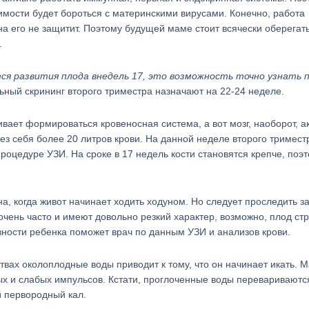
мости будет бороться с материнскими вирусами. Конечно, работа
а его не защитит. Поэтому будущей маме стоит всячески оберегат
.
ся развития плода внедель 17, это возможность точно узнать 
ьный скрининг второго триместра назначают на 22-24 неделе.
ает формироваться кровеносная система, а вот мозг, наоборот, а
ез себя более 20 литров крови. На данной неделе второго тримест
роцедуре УЗИ. На сроке в 17 недель кости становятся крепче, поэ
, когда живот начинает ходить ходуном. Но следует проследить з
очень часто и имеют довольно резкий характер, возможно, плод ст
вности ребенка поможет врач по данным УЗИ и анализов крови.
твах околоплодные воды приводит к тому, что он начинает икать. 
ых и слабых импульсов. Кстати, проглоченные воды перевариваютс
 первородный кал.