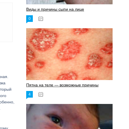
Виды и причины сыпи на лице
0
17.06.2023
жная.
зка
Пятна на теле — возможные причины
оторый
4
18.06.2023
кого
обенно,
.
тому