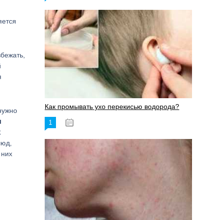
яется
збежать,
й
я
Как промывать ухо перекисью водорода?
нужно
ы
1
08.03.2023
к
люд,
 них