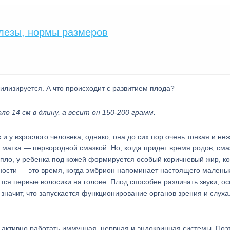
лезы, нормы размеров
лизируется. А что происходит с развитием плода?
о 14 см в длину, а весит он 150-200 грамм.
 и у взрослого человека, однако, она до сих пор очень тонкая и не
матка — первородной смазкой. Но, когда придет время родов, сма
тепло, у ребенка под кожей формируется особый коричневый жир, к
ности — это время, когда эмбрион напоминает настоящего малень
ся первые волосики на голове. Плод способен различать звуки, ос
 значит, что запускается функционирование органов зрения и слуха
т активно работать иммунная, нервная и эндокринная системы. Поэ