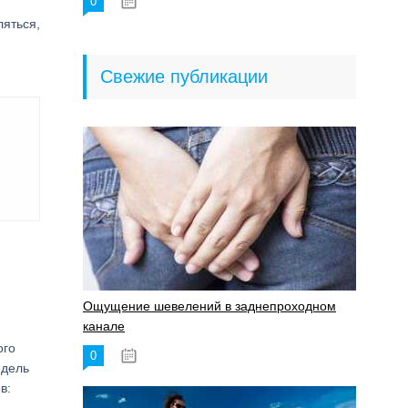
0
18.06.2023
ляться,
Свежие публикации
Ощущение шевелений в заднепроходном
канале
ого
0
17.11.2023
едель
в: