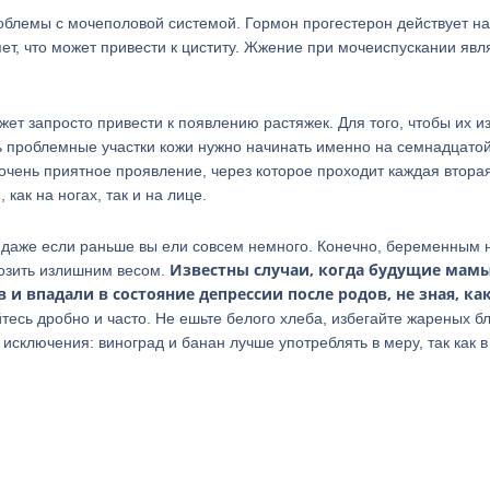
блемы с мочеполовой системой. Гормон прогестерон действует на
т, что может привести к циститу. Жжение при мочеиспускании явл
т запросто привести к появлению растяжек. Для того, чтобы их и
 проблемные участки кожи нужно начинать именно на семнадцато
очень приятное проявление, через которое проходит каждая втора
как на ногах, так и на лице.
 даже если раньше вы ели совсем немного. Конечно, беременным 
Известны случаи, когда будущие мам
розить излишним весом.
 и впадали в состояние депрессии после родов, не зная, ка
тесь дробно и часто. Не ешьте белого хлеба, избегайте жареных б
сключения: виноград и банан лучше употреблять в меру, так как в