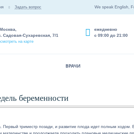
We speak English, F
ия
Задать вопрос
 Москва,
ежедневно
. Садовая-Сухаревская, 7/1
с 09:00 до 21:00
смотреть на карте
ВРАЧИ
едель беременности
. Первый триместр позади, и развитие плода идет полным ходом.
ом материнстве и продолжаете проходить плановые медицинские пр