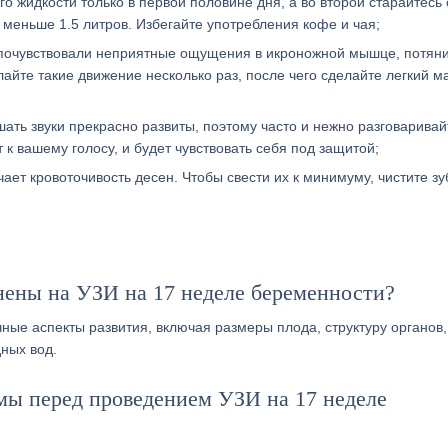
го жидкости только в первой половине дня, а во второй старайтесь 
 меньше 1.5 литров. Избегайте употребления кофе и чая;
ы почувствовали неприятные ощущения в икроножной мышце, потян
лайте такие движение несколько раз, после чего сделайте легкий м
шать звуки прекрасно развиты, поэтому часто и нежно разговаривай
 к вашему голосу, и будет чувствовать себя под защитой;
ает кровоточивость десен. Чтобы свести их к минимуму, чистите з
нены на УЗИ на 17 неделе беременности?
ые аспекты развития, включая размеры плода, структуру органов,
ных вод.
мы перед проведением УЗИ на 17 неделе