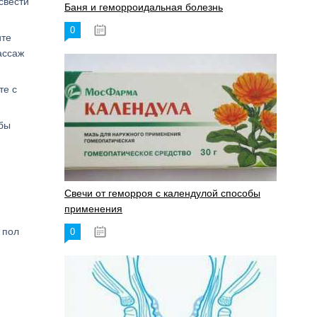
свести
Баня и геморроидальная болезнь
0
17.11.2023
ите
ассаж
те с
убы
Свечи от геморроя с календулой способы
применения
 пол
0
17.11.2023