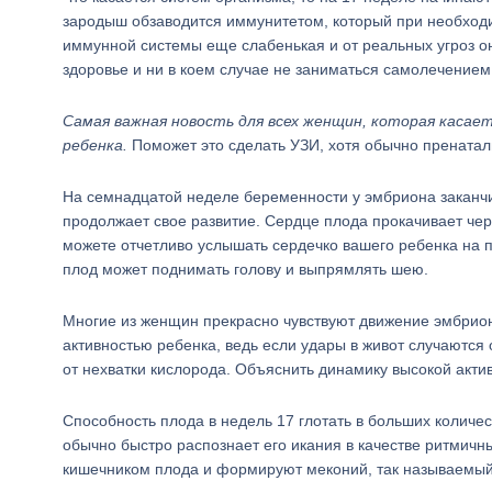
зародыш обзаводится иммунитетом, который при необходи
иммунной системы еще слабенькая и от реальных угроз он
здоровье и ни в коем случае не заниматься самолечением
Самая важная новость для всех женщин, которая касает
ребенка.
Поможет это сделать УЗИ, хотя обычно пренатал
На семнадцатой неделе беременности у эмбриона заканчив
продолжает свое развитие. Сердце плода прокачивает чер
можете отчетливо услышать сердечко вашего ребенка на п
плод может поднимать голову и выпрямлять шею.
Многие из женщин прекрасно чувствуют движение эмбриона
активностью ребенка, ведь если удары в живот случаются 
от нехватки кислорода. Объяснить динамику высокой акти
Способность плода в недель 17 глотать в больших количес
обычно быстро распознает его икания в качестве ритмичн
кишечником плода и формируют меконий, так называемый