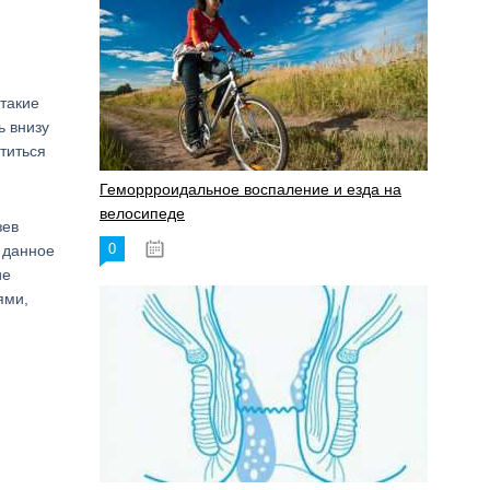
такие
ь внизу
титься
Геморрроидальное воспаление и езда на
велосипеде
зев
0
 данное
17.11.2023
ие
ями,