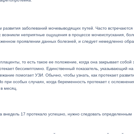
фафетопротеина.
м развития заболеваний мочевыводящих путей. Часто встречаются 
ас возникли неприятные ощущения в процессе мочеиспускания, бол
раженном проявлении данных болезней, и следует немедленно обра
аценты, то есть такое ее положение, когда она закрывает собой 
ротекает бессимптомно. Единственный показатель, указывающий на
ежание помогает УЗИ. Обычно, чтобы узнать, как протекает развит
 Но при особых случаях, когда беременность протекает с осложнени
 в месяц.
а внедель 17 протекало успешно, нужно следовать определенным