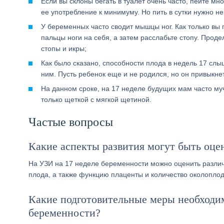
Если вы склоны бегать в туалет очень часто, пейте мно
ее употребление к минимуму. Но пить в сутки нужно не
У беременных часто сводит мышцы ног. Как только в
пальцы ноги на себя, а затем расслабьте стопу. Проде
стопы и икры;
Как было сказано, способности плода в недель 17 слы
ним. Пусть ребенок еще и не родился, но он привыкнет
На данном сроке, на 17 неделе будущих мам часто муч
только щеткой с мягкой щетиной.
Частые вопросы
Какие аспекты развития могут быть оце
На УЗИ на 17 неделе беременности можно оценить различн
плода, а также функцию плаценты и количество околоплод
Какие подготовительные меры необходи
беременности?