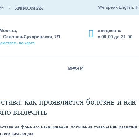
We speak English, F
ия
Задать вопрос
 Москва,
ежедневно
. Садовая-Сухаревская, 7/1
с 09:00 до 21:00
смотреть на карте
ВРАЧИ
тава: как проявляется болезнь и как 
но вылечить
ставе на фоне его изнашивания, получения травмы или развития
и пожилым лицам.