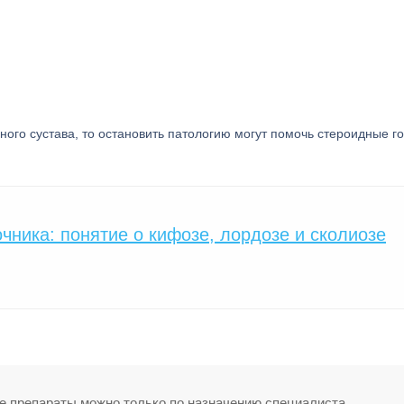
ного сустава, то остановить патологию могут помочь стероидные г
чника: понятие о кифозе, лордозе и сколиозе
е препараты можно только по назначению специалиста.