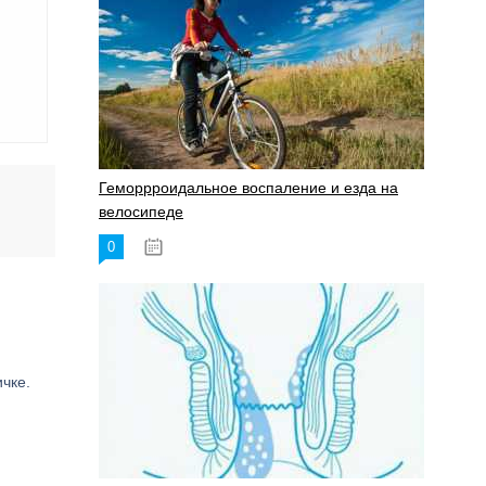
Геморрроидальное воспаление и езда на
велосипеде
0
17.11.2023
чке.