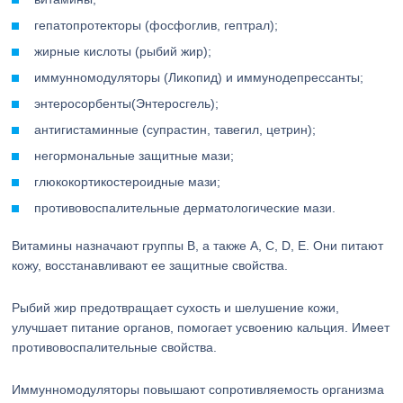
гепатопротекторы (фосфоглив, гептрал);
жирные кислоты (рыбий жир);
иммунномодуляторы (Ликопид) и иммунодепрессанты;
энтеросорбенты(Энтеросгель);
антигистаминные (супрастин, тавегил, цетрин);
негормональные защитные мази;
глюкокортикостероидные мази;
противовоспалительные дерматологические мази.
Витамины назначают группы B, а также A, C, D, E. Они питают
кожу, восстанавливают ее защитные свойства.
Рыбий жир предотвращает сухость и шелушение кожи,
улучшает питание органов, помогает усвоению кальция. Имеет
противовоспалительные свойства.
Иммунномодуляторы повышают сопротивляемость организма