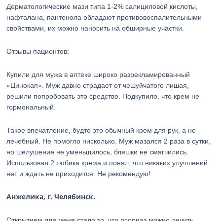
Дерматологические мази типа 1-2% салициловой кислоты,
нафталана, пантенола обладают противовоспалительными
свойствами, их можно наносить на обширные участки.
Отзывы пациентов:
Купили для мужа в аптеке широко разрекламированный
«Цинокап». Муж давно страдает от чешуйчатого лишая,
решили попробовать это средство. Подкупило, что крем не
гормональный.
Такое впечатление, будто это обычный крем для рук, а не
лечебный. Не помогло нисколько. Муж мазался 2 раза в сутки,
но шелушение не уменьшилось, бляшки не смягчились.
Использовал 2 тюбика крема и понял, что никаких улучшений
нет и ждать не приходится. Не рекомендую!
Анжелика, г. Челябинск.
Открытием для меня стало то, что псориаз можно лечить