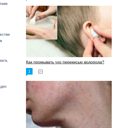
таве
естве
в
вага,
Как промывать ухо перекисью водорода?
1
08.03.2023
едко