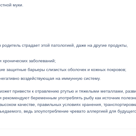
стной муки.
 родитель страдает этой патологией, даже на другие продукты,
 хронических заболеваний;
ие защитные барьеры слизистых оболочек и кожных покровов;
 негативно воздействующая на иммунную систему.
ожет привести к отравлению ртутью и тяжелыми металлами, разв
и рекомендуют беременным употреблять рыбу как источник полезн
 высоком качестве, правильных условиях хранения, транспортировк
съедаемого, ведь злоупотребление чревато аллергией для будущег