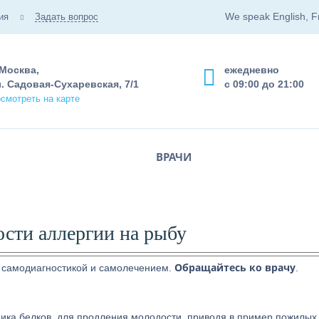
We speak English, F
ия
Задать вопрос
 Москва,
ежедневно
. Садовая-Сухаревская, 7/1
с 09:00 до 21:00
смотреть на карте
ВРАЧИ
ости аллергии на рыбу
Обращайтесь ко врачу
 самодиагностикой и самолечением.
.
ника белков, для продления молодости, приводя в пример пожилых,