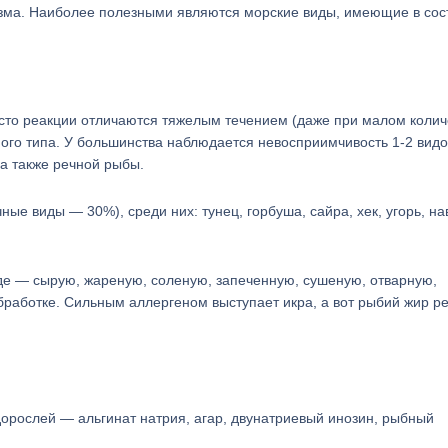
изма. Наиболее полезными являются морские виды, имеющие в сос
асто реакции отличаются тяжелым течением (даже при малом колич
нного типа. У большинства наблюдается невосприимчивость 1-2 видо
 а также речной рыбы.
е виды — 30%), среди них: тунец, горбуша, сайра, хек, угорь, на
де — сырую, жареную, соленую, запеченную, сушеную, отварную,
бработке. Сильным аллергеном выступает икра, а вот рыбий жир р
дорослей — альгинат натрия, агар, двунатриевый инозин, рыбный