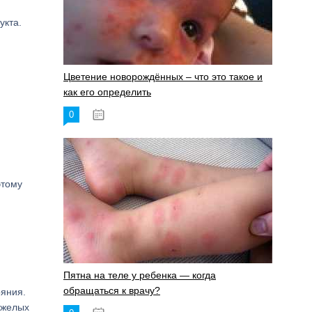
укта.
Цветение новорождённых – что это такое и
как его определить
0
19.06.2023
этому
Пятна на теле у ребенка — когда
обращаться к врачу?
ояния.
яжелых