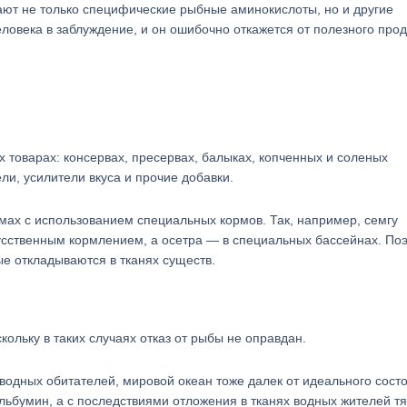
ют не только специфические рыбные аминокислоты, но и другие
ловека в заблуждение, и он ошибочно откажется от полезного прод
х товарах: консервах, пресервах, балыках, копченных и соленых
ли, усилители вкуса и прочие добавки.
ах с использованием специальных кормов. Так, например, семгу
кусственным кормлением, а осетра — в специальных бассейнах. По
ые откладываются в тканях существ.
кольку в таких случаях отказ от рыбы не оправдан.
водных обитателей, мировой океан тоже далек от идеального сост
льбумин, а с последствиями отложения в тканях водных жителей т