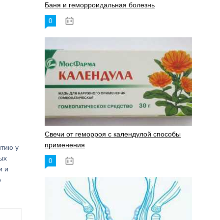
Баня и геморроидальная болезнь
0
17.11.2023
Свечи от геморроя с календулой способы
применения
итию у
ых
0
17.11.2023
и и
о