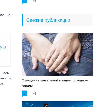
0
18.06.2023
ование
Свежие публикации
ную
. Всем
олости,
Ощущение шевелений в заднепроходном
ся
канале
0
17.11.2023