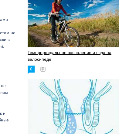
тами
стам не
ожи с
й,
Геморрроидальное воспаление и езда на
велосипеде
0
17.11.2023
 не
енам
к и
ыбные