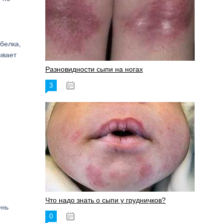
белка,
ывает
Разновидности сыпи на ногах
3
17.06.2023
Что надо знать о сыпи у грудничков?
ень
0
15.06.2023