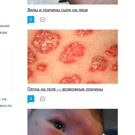
Виды и причины сыпи на лице
0
17.06.2023
вание
икам
Пятна на теле — возможные причины
 на
4
18.06.2023
имости