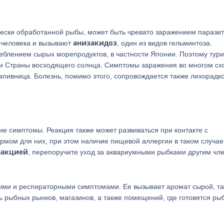
ически обработанной рыбы, может быть чревато заражением парази
анизакидоз
е человека и вызывают
, один из видов гельминтоза.
еблением сырых морепродуктов, в частности Японии. Поэтому тури
ни Страны восходящего солнца. Симптомы заражения во многом сх
рапивница. Болезнь, помимо этого, сопровождается также лихорадко
ие симптомы. Реакция также может развиваться при контакте с
рмом для них, при этом наличие пищевой аллергии в таком случае
еакцией
, перепоручите уход за аквариумными рыбками другим чл
жными и респираторными симптомами. Ее вызывает аромат сырой, та
ь рыбных рынков, магазинов, а также помещений, где готовятся р