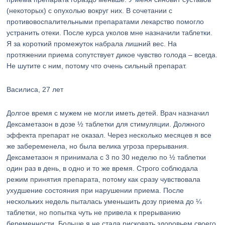
(некоторых) с опухолью вокруг них. В сочетании с
противовоспалительными препаратами лекарство помогло
устранить отеки. После курса уколов мне назначили таблетки.
Я за короткий промежуток набрала лишний вес. На
протяжении приема сопутствует дикое чувство голода – всегда.
Не шутите с ним, потому что очень сильный препарат.
Василиса, 27 лет
Долгое время с мужем не могли иметь детей. Врач назначил
Дексаметазон в дозе ½ таблетки для стимуляции. Должного
эффекта препарат не оказал. Через несколько месяцев я все
же забеременела, но была велика угроза прерывания.
Дексаметазон я принимала с 3 по 30 неделю по ½ таблетки
один раз в день, в одно и то же время. Строго соблюдала
режим принятия препарата, потому как сразу чувствовала
ухудшение состояния при нарушении приема. После
нескольких недель пыталась уменьшить дозу приема до ¼
таблетки, но попытка чуть не привела к прерыванию
беременности. Больше я не стала рисковать здоровьем своего