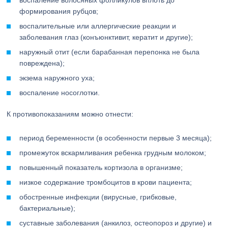
воспаление волосяных фолликулов вплоть до
формирования рубцов;
воспалительные или аллергические реакции и
заболевания глаз (конъюнктивит, кератит и другие);
наружный отит (если барабанная перепонка не была
повреждена);
экзема наружного уха;
воспаление носоглотки.
К противопоказаниям можно отнести:
период беременности (в особенности первые 3 месяца);
промежуток вскармливания ребенка грудным молоком;
повышенный показатель кортизола в организме;
низкое содержание тромбоцитов в крови пациента;
обостренные инфекции (вирусные, грибковые,
бактериальные);
суставные заболевания (анкилоз, остеопороз и другие) и