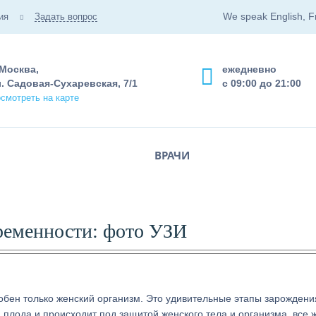
We speak English, F
ия
Задать вопрос
 Москва,
ежедневно
. Садовая-Сухаревская, 7/1
с 09:00 до 21:00
смотреть на карте
ВРАЧИ
еременности: фото УЗИ
обен только женский организм. Это удивительные этапы зарождени
 плода и происходит под защитой женского тела и организма, все 