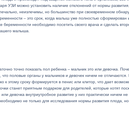
аря УЗИ можно установить наличие отклонений от нормы развития
о печально, неизлечимы, но большинство при своевременном обнар
ременности – это срок, когда малыш уже полностью сформирован 
оке беременности необходимо посетить своего врача и сделать втор
 вашего малыша.
очно точно показать пол ребенка – мальчик это или девочка. Поч
, что половые органы у мальчиков и девочек ничем не отличаются.
о к этому сроку формируется в пенис или клитор, что дает возмож
вочки станет приятным подарком для родителей, которые хотят пос
с или девочка внутриутробное развитие у них практически ничем не
необходимо не только для исследования нормы развития плода, но