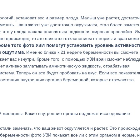
ологий, установит вес и размер плода. Малыш уже растет, достаточ
аметить – ваш живот уже достаточно округлился, стал более заметен
у, что у плода начала появляться подкожная жировая прослойка. И
 не происходит, то это является отклонением от нормы и врач може
роме того фото УЗИ помогут установить уровень активност
не ощутима.
Именно ближе к 21 неделе беременности вы сможете
ает вас изнутри. Кроме того, с помощью УЗИ врач сможет наблюда
ет активно заглатывать амниотическую жидкость, отрабатывая
тему. Теперь он все будет пробовать на вкус. Если все показател
состояния внутренних органов беременной, которые отвечают за
й женщины. Какие внутренние органы подлежат исследованию:
тали замечать, что ваш живот округляется и растет. Это происходи
 беременности фото УЗИ покажет, все ли с этим органом в норме, н