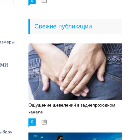
0
18.06.2023
Свежие публикации
размеры
ими
Ощущение шевелений в заднепроходном
канале
0
17.11.2023
выбору