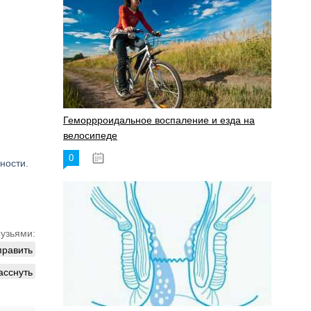
Геморрроидальное воспаление и езда на
велосипеде
0
17.11.2023
ности.
рузьями:
править
асснуть