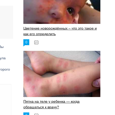
Цветение новорождённых – что это такое и
как его определить
0
19.06.2023
Вы
ула
торого
Пятна на теле у ребенка — когда
обращаться к врачу?