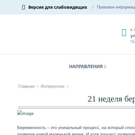
Версия для слабовидящих
Правовая информац
г.
ул
По
НАПРАВЛЕНИЯ
Главная
›
Интересное
›
21 неделя б
Беременность – это уникальный процесс, на который спос
развития новой маленькой жизни. И хотя процесс развития