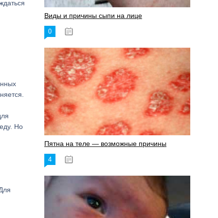
ождаться
Виды и причины сыпи на лице
0
17.06.2023
енных
няется.
для
еду. Но
Пятна на теле — возможные причины
4
18.06.2023
 Для