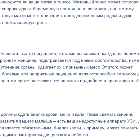
е находится ли ваша матка в тонусе. Маточный тонус может сопров
сопровождают беременную постоянно и, возможно, она к этому
м тонус матки может привести к преждевременным родам и даже
ет немаловажную роль;
объяснить все те ощущения, которые испытывает каждая из берем
о организм женщины подстраивается под новые обстоятельства, изме
утренние органы, сдвигает их с привычных мест. От этого может
что болевые или неприятные ощущения являются особым сигналом 
на этом сроке расскажет все на много подробнее и предотвратит б
лжны сдать анализ крови, мочи и кала, также сделать скиринг.
 развития вашего малыша – есть вещи недоступные аппарату УЗИ.
 является обязательным. Анализ крови, к примеру, может показать
бходимые материалы для развития ребенка.