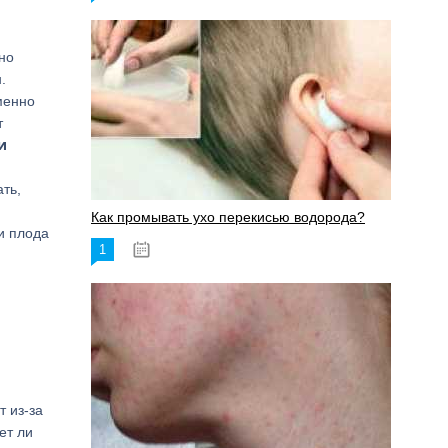
но
.
менно
т
и
ть,
Как промывать ухо перекисью водорода?
и плода
1
08.03.2023
т из-за
ет ли