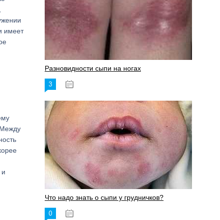
,
ужении
и имеет
ое
Разновидности сыпи на ногах
3
17.06.2023
ему
 Между
ность
корее
 и
Что надо знать о сыпи у грудничков?
0
15.06.2023