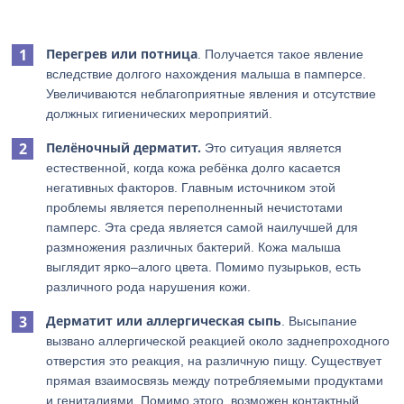
Перегрев или потница
. Получается такое явление
вследствие долгого нахождения малыша в памперсе.
Увеличиваются неблагоприятные явления и отсутствие
должных гигиенических мероприятий.
Пелёночный дерматит.
Это ситуация является
естественной, когда кожа ребёнка долго касается
негативных факторов. Главным источником этой
проблемы является переполненный нечистотами
памперс. Эта среда является самой наилучшей для
размножения различных бактерий. Кожа малыша
выглядит ярко–алого цвета. Помимо пузырьков, есть
различного рода нарушения кожи.
Дерматит или аллергическая сыпь
. Высыпание
вызвано аллергической реакцией около заднепроходного
отверстия это реакция, на различную пищу. Существует
прямая взаимосвязь между потребляемыми продуктами
и гениталиями. Помимо этого, возможен контактный