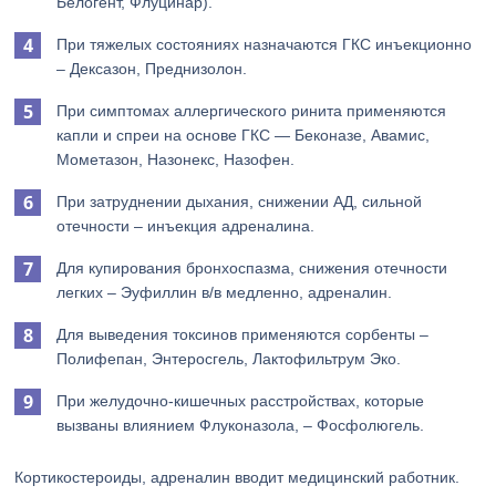
Белогент, Флуцинар).
При тяжелых состояниях назначаются ГКС инъекционно
– Дексазон, Преднизолон.
При симптомах аллергического ринита применяются
капли и спреи на основе ГКС — Беконазе, Авамис,
Мометазон, Назонекс, Назофен.
При затруднении дыхания, снижении АД, сильной
отечности – инъекция адреналина.
Для купирования бронхоспазма, снижения отечности
легких – Эуфиллин в/в медленно, адреналин.
Для выведения токсинов применяются сорбенты –
Полифепан, Энтеросгель, Лактофильтрум Эко.
При желудочно-кишечных расстройствах, которые
вызваны влиянием Флуконазола, – Фосфолюгель.
Кортикостероиды, адреналин вводит медицинский работник.