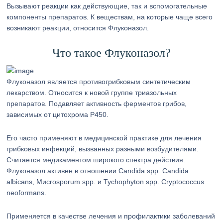
Вызывают реакции как действующие, так и вспомогательные
компоненты препаратов. К веществам, на которые чаще всего
возникают реакции, относится Флуконазол.
Что такое Флуконазол?
Флуконазол является противогрибковым синтетическим
лекарством. Относится к новой группе триазольных
препаратов. Подавляет активность ферментов грибов,
зависимых от цитохрома P450.
Его часто применяют в медицинской практике для лечения
грибковых инфекций, вызванных разными возбудителями.
Считается медикаментом широкого спектра действия.
Флуконазол активен в отношении Cаndida spp. Cаndida
albicans, Mисrоsporum spp. и Туchophyton spp. Сryptococcus
neoformans.
Применяется в качестве лечения и профилактики заболеваний