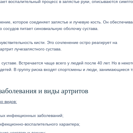
кает воспалительный процесс в запястье руки, описываются симпт
ние, которое соединяет запястье и лучевую кость. Он обеспечива
о сосудов питает синовиальную оболочку сустава.
увствительность кисти. Это сочленение остро реагирует на
артрит лучезапястного сустава.
суставе. Встречается чаще всего у людей после 40 лет. Но в неко
 детей. В группу риска входят спортсмены и люди, занимающиеся
аболевания и виды артритов
ко видов:
рых инфекционных заболеваний;
фекционно-воспалительного характера;
ение некоторых вакцин;