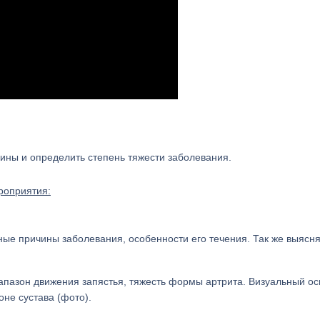
ны и определить степень тяжести заболевания.
роприятия:
ые причины заболевания, особенности его течения. Так же выясня
апазон движения запястья, тяжесть формы артрита. Визуальный о
оне сустава (фото).