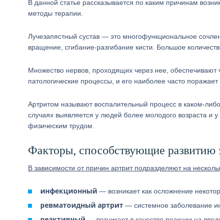
В данной статье рассказывается по каким причинам возни
методы терапии.
Лучезапястный сустав — это многофункциональное сочлене
вращение, сгибание-разгибание кисти. Большое количеств
Множество нервов, проходящих через нее, обеспечивают ч
патологические процессы, и его наиболее часто поражает 
Артритом называют воспалительный процесс в каком-либо 
случаях выявляется у людей более молодого возраста и у
физическим трудом.
Факторы, способствующие развитию з
В зависимости от причин артрит подразделяют на несколь
инфекционный
— возникает как осложнение некото
ревматоидный артрит
— системное заболевание ин
реактивный
— возникает в качестве реакции на введ