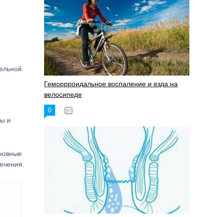
тельной
Геморрроидальное воспаление и езда на
велосипеде
0
17.11.2023
мы и
сновные
лечения.