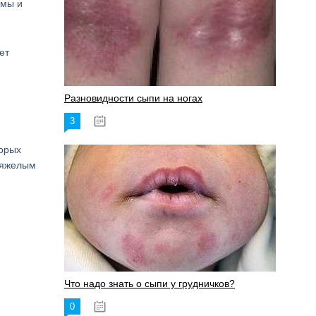
омы и
ет
Разновидности сыпи на ногах
3
17.06.2023
торых
 тяжелым
Что надо знать о сыпи у грудничков?
0
15.06.2023