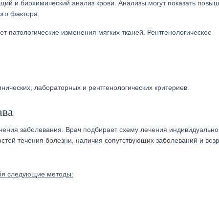
щий и биохимический анализ крови. Анализы могут показать повы
ого фактора.
ет патологические изменения мягких тканей. Рентгенологическое
инических, лабораторных и рентгенологических критериев.
ава
чения заболевания. Врач подбирает схему лечения индивидуально,
остей течения болезни, наличия сопутствующих заболеваний и воз
ебя следующие методы: