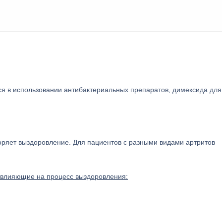
ся в использовании антибактериальных препаратов, димексида для
оряет выздоровление. Для пациентов с разными видами артритов
 влияющие на процесс выздоровления: