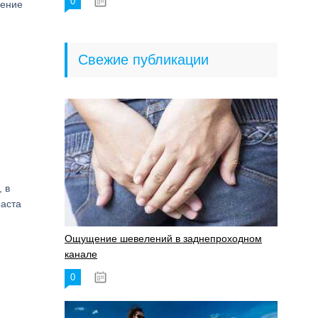
0
18.06.2023
шение
Свежие публикации
 в
раста
Ощущение шевелений в заднепроходном
канале
0
17.11.2023