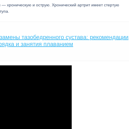
 — хроническую и острую. Хронический артрит имеет стертую
тупа.
замены тазобедренного сустава: рекомендации
рядка и занятия плаванием