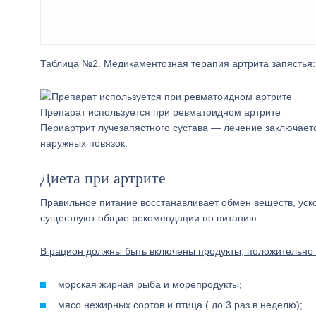
Таблица №2. Медикаментозная терапия артрита запястья:
Препарат используется при ревматоидном артрите
Периартрит лучезапястного сустава — лечение заключает
наружных повязок.
Диета при артрите
Правильное питание восстанавливает обмен веществ, уск
существуют общие рекомендации по питанию.
В рацион должны быть включены продукты, положительно
морская жирная рыба и морепродукты;
мясо нежирных сортов и птица ( до 3 раз в неделю);