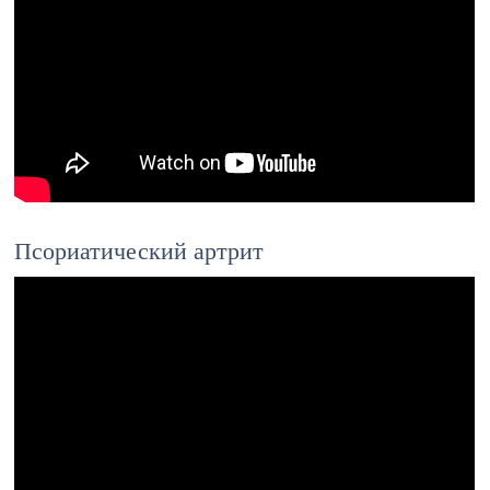
Псориатический артрит