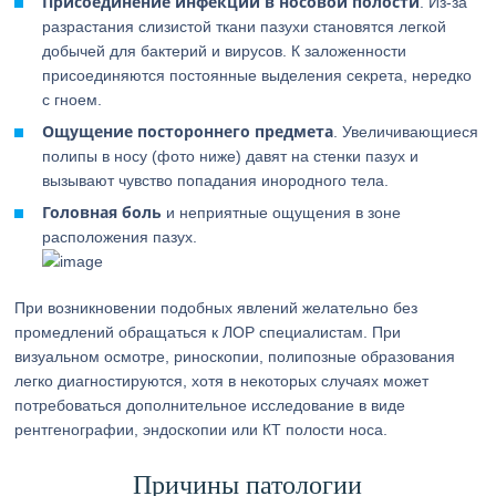
Присоединение инфекций в носовой полости
. Из-за
разрастания слизистой ткани пазухи становятся легкой
добычей для бактерий и вирусов. К заложенности
присоединяются постоянные выделения секрета, нередко
с гноем.
Ощущение постороннего предмета
. Увеличивающиеся
полипы в носу (фото ниже) давят на стенки пазух и
вызывают чувство попадания инородного тела.
Головная боль
и неприятные ощущения в зоне
расположения пазух.
При возникновении подобных явлений желательно без
промедлений обращаться к ЛОР специалистам. При
визуальном осмотре, риноскопии, полипозные образования
легко диагностируются, хотя в некоторых случаях может
потребоваться дополнительное исследование в виде
рентгенографии, эндоскопии или КТ полости носа.
Причины патологии