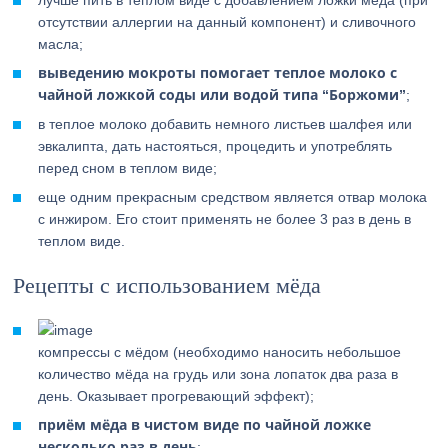
лучше пить в теплом виде с добавлением ложки мёда (при
отсутствии аллергии на данный компонент) и сливочного
масла;
выведению мокроты помогает теплое молоко с
чайной ложкой соды или водой типа “Боржоми”
;
в теплое молоко добавить немного листьев шалфея или
эвкалипта, дать настояться, процедить и употреблять
перед сном в теплом виде;
еще одним прекрасным средством является отвар молока
с инжиром. Его стоит применять не более 3 раз в день в
теплом виде.
Рецепты с использованием мёда
компрессы с мёдом (необходимо наносить небольшое
количество мёда на грудь или зона лопаток два раза в
день. Оказывает прогревающий эффект);
приём мёда в чистом виде по чайной ложке
несколько раз в день
;