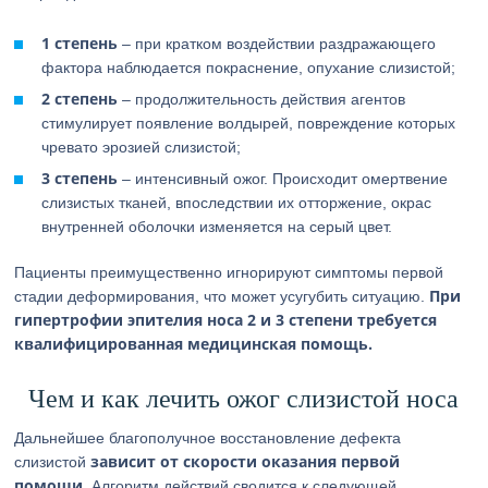
1 степень
– при кратком воздействии раздражающего
фактора наблюдается покраснение, опухание слизистой;
2 степень
– продолжительность действия агентов
стимулирует появление волдырей, повреждение которых
чревато эрозией слизистой;
3 степень
– интенсивный ожог. Происходит омертвение
слизистых тканей, впоследствии их отторжение, окрас
внутренней оболочки изменяется на серый цвет.
Пациенты преимущественно игнорируют симптомы первой
При
стадии деформирования, что может усугубить ситуацию.
гипертрофии эпителия носа 2 и 3 степени требуется
квалифицированная медицинская помощь.
Чем и как лечить ожог слизистой носа
Дальнейшее благополучное восстановление дефекта
зависит от скорости оказания первой
слизистой
помощи
. Алгоритм действий сводится к следующей