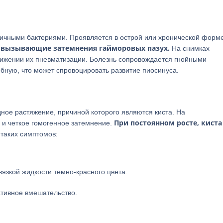
личными бактериями. Проявляется в острой или хронической форме
 вызывающие затемнения гайморовых пазух.
На снимках
нижении их пневматизации. Болезнь сопровождается гнойными
обную, что может спровоцировать развитие пиосинуса.
ое растяжение, причиной которого являются киста. На
При постоянном росте, кист
 и четкое гомогенное затемнение.
таких симптомов:
язкой жидкости темно-красного цвета.
ативное вмешательство.