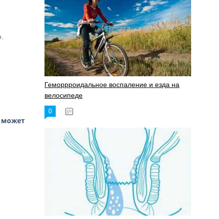
.
Геморрроидальное воспаление и езда на
велосипеде
0
17.11.2023
а может