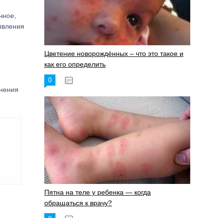
чное,
ыявления
Цветение новорождённых – что это такое и
как его определить
0
19.06.2023
мнения
Пятна на теле у ребенка — когда
обращаться к врачу?