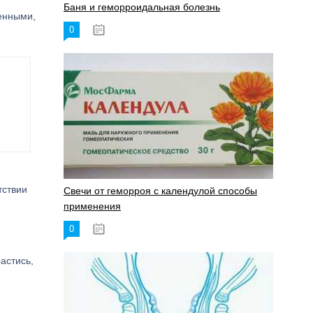
Баня и геморроидальная болезнь
енными,
0
17.11.2023
тствии
Свечи от геморроя с календулой способы
применения
0
17.11.2023
астись,