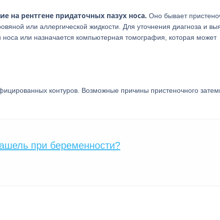
е на рентгене придаточных пазух носа.
Оно бывает пристено
кровяной или аллергической жидкости. Для уточнения диагноза и в
й носа или назначается компьютерная томография, которая может
фицированных контуров. Возможные причины пристеночного зате
кашель при беременности?