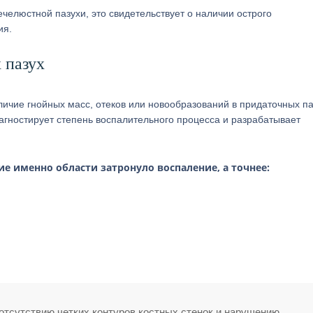
челюстной пазухи, это свидетельствует о наличии острого
ия.
 пазух
ичие гнойных масс, отеков или новообразований в придаточных па
агностирует степень воспалительного процесса и разрабатывает
е именно области затронуло воспаление, а точнее:
отсутствию четких контуров костных стенок и нарушению