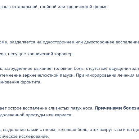
знь в катаральной, гнойной или хронической форме.
орме, разделяется на одностороннее или двухстороннее воспаление
ов, несущее хронический характер.
, затрудненное дыхание, головная боль, отсутствие ощущения зап
затемнение верхнечелюстной пазухи. При игнорировании лечения 
икновения фронтита.
Причинами болез
ает острое воспаление слизистых пазух носа.
долеченной простуды или кариеса.
ыделение слизи с гноем, головная боль, отек вокруг глаз и на ще
фическое исследование.