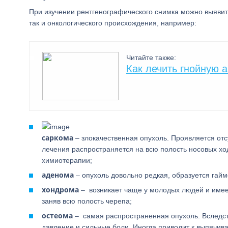
При изучении рентгенографического снимка можно выявит
так и онкологического происхождения, например:
Читайте также:
Как лечить гнойную а
саркома
– злокачественная опухоль. Проявляется от
лечения распространяется на всю полость носовых хо
химиотерапии;
аденома
– опухоль довольно редкая, образуется гайм
хондрома
– возникает чаще у молодых людей и имеет
заняв всю полость черепа;
остеома
– самая распространенная опухоль. Вследс
давление и сильные боли. Иногда приводит к выпячива