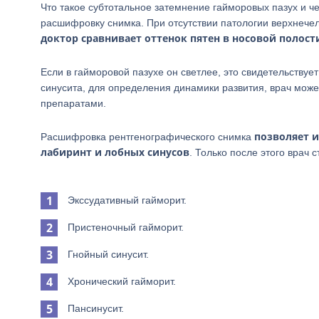
Что такое субтотальное затемнение гайморовых пазух и ч
расшифровку снимка. При отсутствии патологии верхнече
доктор сравнивает оттенок пятен в носовой полост
Если в гайморовой пазухе он светлее, это свидетельствуе
синусита, для определения динамики развития, врач мож
препаратами.
позволяет и
Расшифровка рентгенографического снимка
лабиринт и лобных синусов
. Только после этого врач 
Экссудативный гайморит.
Пристеночный гайморит.
Гнойный синусит.
Хронический гайморит.
Пансинусит.