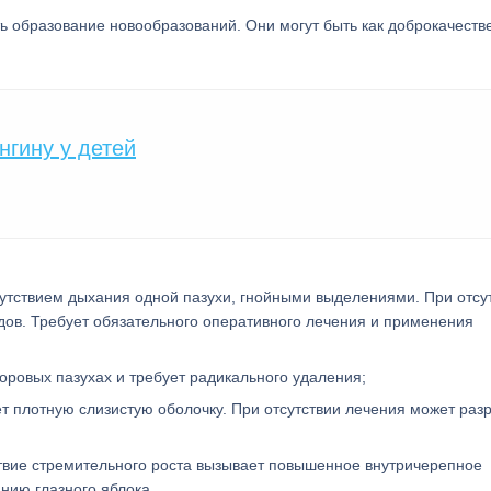
ь образование новообразований. Они могут быть как доброкачеств
нгину у детей
сутствием дыхания одной пазухи, гнойными выделениями. При отсу
дов. Требует обязательного оперативного лечения и применения
оровых пазухах и требует радикального удаления;
 плотную слизистую оболочку. При отсутствии лечения может разр
твие стремительного роста вызывает повышенное внутричерепное
нию глазного яблока.