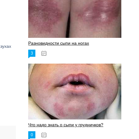
Разновидности сыпи на ногах
зухах
3
17.06.2023
Что надо знать о сыпи у грудничков?
0
15.06.2023