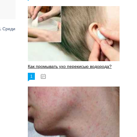
.
Среди
Как промывать ухо перекисью водорода?
1
08.03.2023