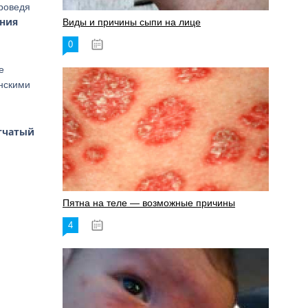
проведя
ания
Виды и причины сыпи на лице
0
17.06.2023
е
инскими
етчатый
Пятна на теле — возможные причины
4
18.06.2023