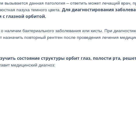
ем вызывается данная патология – ответить может лечащий врач, 
Для диагностирования заболев
люстная пазуха темного цвета.
и с глазной орбитой.
т о наличии бактериального заболевания или кисты. При диагностик
ет назначить повторный рентген после проведения лечения медиц
зучить состояние структуры орбит глаз, полости рта, реш
ставит медицинский диагноз: