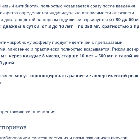
йчивый антибиотик, полностью усваивается сразу после введения.
екарства определяется индивидуально в зависимости от тяжести
от 30 до 60 м
ая доза для детей на первом году жизни варьируется
. дважды в сутки, от 3 до 10 лет – по 250 мг. кратностью 3 п
антимикробному эффекту продукт идентичен с препаратами
ма, мгновенно и практически полностью всасывается. Режим дози
мг. через каждые 8 часов, старше 10 лет – 500 мг. с такой ж
0 дней
.
могут спровоцировать развитие аллергической реа
иллинов
м.
 стрептококковая пневмония
споринов
нгибированием синтеза растущих и размножающихся вирусов.