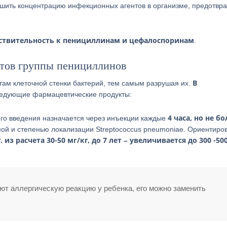
шить концентрацию инфекционных агентов в организме, предотвра
ствительность к пенициллинам и цефалоспоринам
.
тов группы пенициллинов
В
ам клеточной стенки бактерий, тем самым разрушая их.
едующие фармацевтические продукты:
4 часа, но не бо
го введения назначается через инъекции каждые
мой и степенью локализации Streptococcus pneumoniae. Ориентиро
. из расчета 30-50 мг/кг, до 7 лет – увеличивается до 300 -500
т аллергическую реакцию у ребенка, его можно заменить