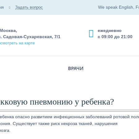
We speak English, F
ия
Задать вопрос
 Москва,
ежедневно
. Садовая-Сухаревская, 7/1
с 09:00 до 21:00
смотреть на карте
ВРАЧИ
окковую пневмонию у ребенка?
ребенка опасно развитием инфекционных заболеваний ротовой пол
вмония. Существует также риск некроза тканей, нарушения
озга.