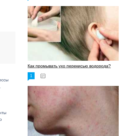
Как промывать ухо перекисью водорода?
1
08.03.2023
ессы
.
нты
о