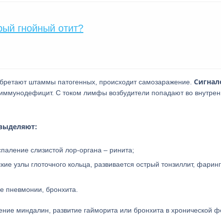
рый гнойный отит?
Сигнал
иобретают штаммы патогенных, происходит самозаражение.
иммунодефицит. С током лимфы возбудители попадают во внутре
 выделяют:
спаление слизистой лор-органа – ринита;
ие узлы глоточного кольца, развивается острый тонзиллит, фаринг
ие пневмонии, бронхита.
ние миндалин, развитие гайморита или бронхита в хронической ф