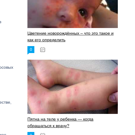
в
Цветение новорождённых – что это такое и
как его определить
0
19.06.2023
осовых
естве,
Пятна на теле у ребенка — когда
обращаться к врачу?
кое