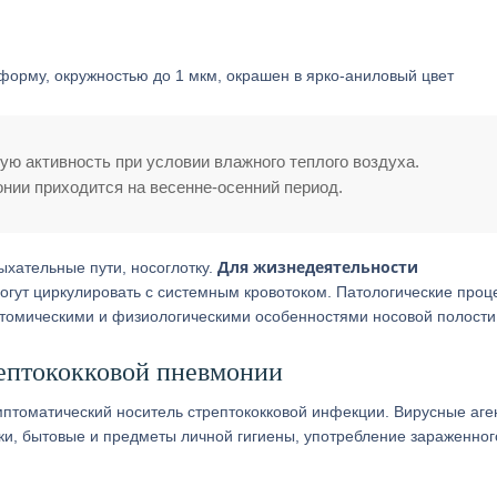
орму, окружностью до 1 мкм, окрашен в ярко-аниловый цвет
ю активность при условии влажного теплого воздуха.
онии приходится на весенне-осенний период.
Для жизнедеятельности
ыхательные пути, носоглотку.
могут циркулировать с системным кровотоком. Патологические проц
натомическими и физиологическими особенностями носовой полости
ептококковой пневмонии
птоматический носитель стрептококковой инфекции. Вирусные аге
ки, бытовые и предметы личной гигиены, употребление зараженног