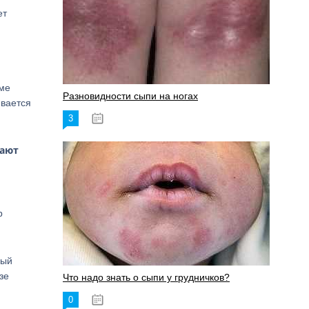
ет
зме
Разновидности сыпи на ногах
ивается
3
17.06.2023
дают
р
ный
зе
Что надо знать о сыпи у грудничков?
0
15.06.2023