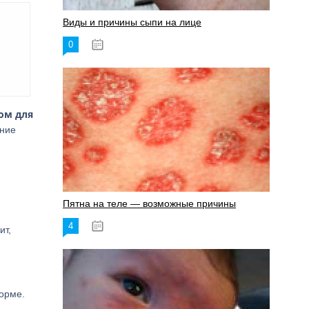
Виды и причины сыпи на лице
0
17.06.2023
ом для
нние
Пятна на теле — возможные причины
4
18.06.2023
ит,
орме.