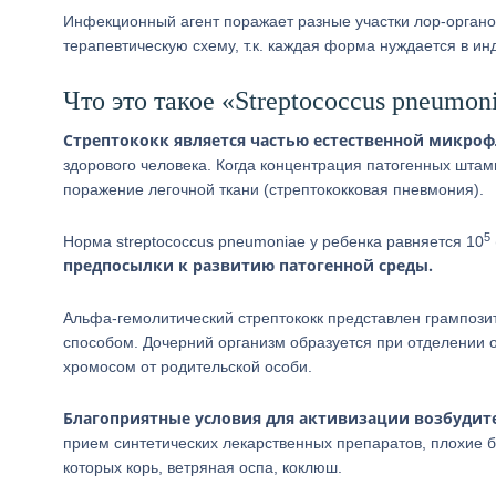
Инфекционный агент поражает разные участки лор-орган
терапевтическую схему, т.к. каждая форма нуждается в и
Что это такое «Streptococcus pneumon
Стрептококк является частью естественной микро
здорового человека. Когда концентрация патогенных шта
поражение легочной ткани (стрептококковая пневмония).
5
Норма streptococcus pneumoniae у ребенка равняется 10
предпосылки к развитию патогенной среды.
Альфа-гемолитический стрептококк представлен грампоз
способом. Дочерний организм образуется при отделении о
хромосом от родительской особи.
Благоприятные условия для активизации возбудит
прием синтетических лекарственных препаратов, плохие 
которых корь, ветряная оспа, коклюш.