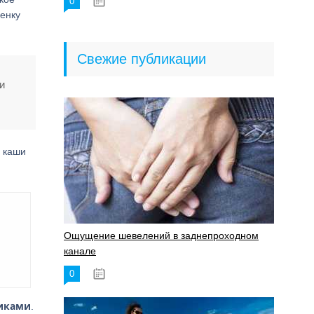
0
18.06.2023
енку
Свежие публикации
и
, каши
Ощущение шевелений в заднепроходном
канале
0
17.11.2023
тиками
.