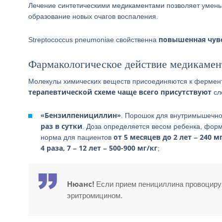
Лечение синтетическими медикаментами позволяет умень
образование новых очагов воспаления.
повышенная чув
Streptococcus pneumoniae свойственна
Фармакологическое действие медикамен
Молекулы химических веществ присоединяются к фермент
терапевтической схеме чаще всего присутствуют
сл
«Бензилпенициллин»
. Порошок для внутримышечно
раз в сутки
. Доза определяется весом ребенка, фор
от 5 месяцев до 2 лет – 240 мг
норма для пациентов
4 раза, 7 – 12 лет – 500-900 мг/кг
;
Нюанс!
Если прием пенициллина провоцирую
эритромицином.