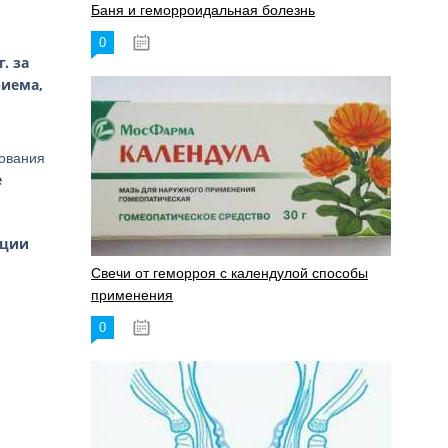
Баня и геморроидальная болезнь
0
17.11.2023
г. за
риема,
рования
е
кции
Свечи от геморроя с календулой способы
применения
0
17.11.2023