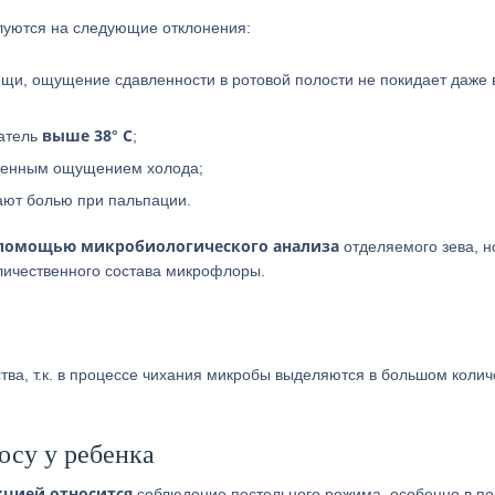
алуются на следующие отклонения:
ищи, ощущение сдавленности в ротовой полости не покидает даже 
выше 38° С
атель
;
зненным ощущением холода;
ют болью при пальпации.
 помощью микробиологического анализа
отделяемого зева, н
оличественного состава микрофлоры.
тва, т.к. в процессе чихания микробы выделяются в большом колич
осу у ребенка
кцией относится
соблюдение постельного режима, особенно в по