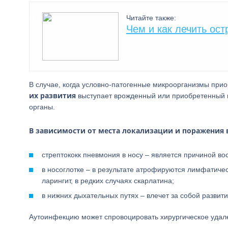
Читайте также:
Чем и как лечить ост
В случае, когда условно-патогенные микроорганизмы пр
их развития
выступает врожденный или приобретенный 
органы.
В зависимости от места локализации и поражения
стрептококк пневмония в носу – является причиной во
в носоглотке – в результате атрофируются лимфатическ
ларингит, в редких случаях скарлатина;
в нижних дыхательных путях – влечет за собой развит
Аутоинфекцию может спровоцировать хирургическое удале