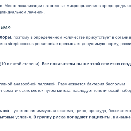
ов. Место локализации патогенных микроорганизмов предопределя
ндивидуальном лечении.
iae»
флоры
, поэтому в определенном количестве присутствует в органи
ммов streptococcus pneumoniae превышает допустимую норму, разв
Все показатели выше этой отметки соз
(10 в пятой степени).
итивной анаэробной палочкой. Размножается бактерия бесполым
т соматических клеток путем митоза, наследует генетический набо
елей
– угнетенная иммунная система, грипп, простуда, бессистем
В группу риска попадают пациенты
бытовые условия.
, в анамне