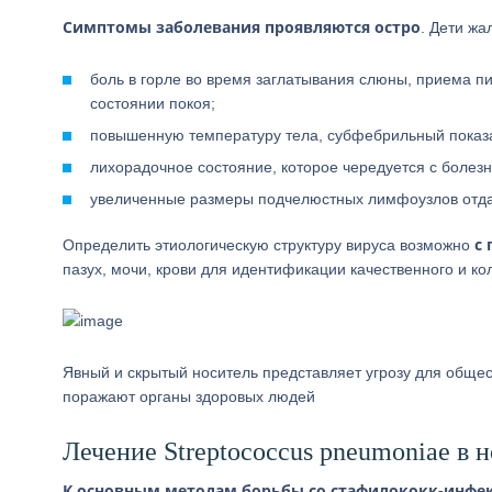
Симптомы заболевания проявляются остро
. Дети ж
боль в горле во время заглатывания слюны, приема п
состоянии покоя;
повышенную температуру тела, субфебрильный показ
лихорадочное состояние, которое чередуется с боле
увеличенные размеры подчелюстных лимфоузлов отда
с
Определить этиологическую структуру вируса возможно
пазух, мочи, крови для идентификации качественного и к
Явный и скрытый носитель представляет угрозу для общес
поражают органы здоровых людей
Лечение Streptococcus pneumoniae в н
К основным методам борьбы со стафилококк-инфе