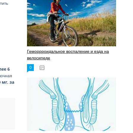
тить
Геморрроидальное воспаление и езда на
велосипеде
0
17.11.2023
лее 6
вочная
 мг. за