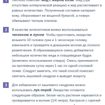
Неплохо помогает
. Мед (при
отсутствии аллергической реакции) и жир растапливают в
равных количествах. Полученным составом натирают
кожу, оборачивают ее вощеной бумагой, а поверх
обвязывают теплым платком.
В качестве антисептиков можно воспользоваться
чесноком и луком
. Чтобы приготовить лекарство
возьмите 10 головок лука и 1 чесночную головку,
измельчите и проварите в домашнем молоке до полного
размягчения. В образовавшуюся смесь добавляется
небольшое количество меда и плащевидная будра
(возможно использование отвара). Смесь принимается
на протяжении суток через 1 час по одной столовой
ложке. Следует заметить, что такой способ помогает
смягчить кашлевой синдром и выводит мокроту.
Для избавления от кашлевого синдрома можно
лук-порей
использовать
. Лекарство готовится
следующим образом: белая часть растения нарезается и
проваривается в молоке (1/4 литра). Кастрюля с горячей